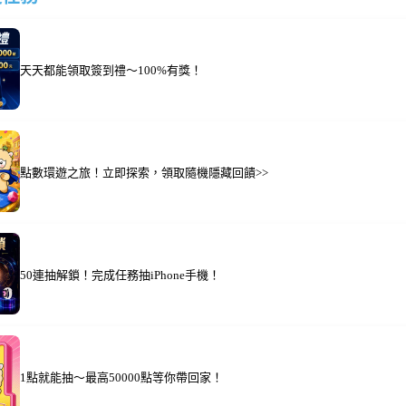
天天都能領取簽到禮～100%有獎！
點數環遊之旅！立即探索，領取隨機隱藏回饋>>
50連抽解鎖！完成任務抽iPhone手機！
1點就能抽～最高50000點等你帶回家！