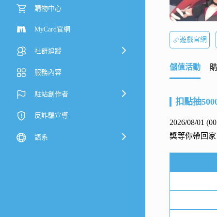
購物中心
MyCard官網
遊戲官網
社群追蹤
儲值活動
服務內容
駐站創作者
扣點抽500
反詐騙宣導
2026/08/01 (
獎等你帶回家
語系