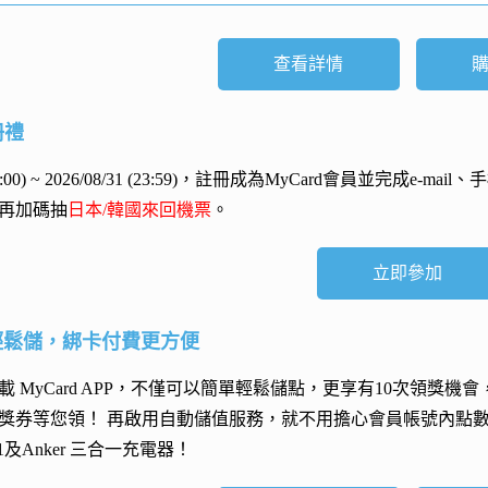
查看詳情
冊禮
 (00:00) ~ 2026/08/31 (23:59)，註冊成為MyCard會員並完成e
再加碼抽
日本/韓國來回機票
。
立即參加
輕鬆儲，綁卡付費更方便
 MyCard APP，不僅可以簡單輕鬆儲點，更享有10次領獎機
獎券等您領！ 再
啟用自動儲值服務
，就不用擔心會員帳號內點
h 11及Anker 三合一充電器
！