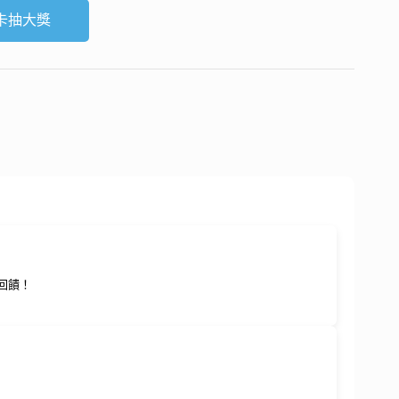
卡抽大獎
回饋！