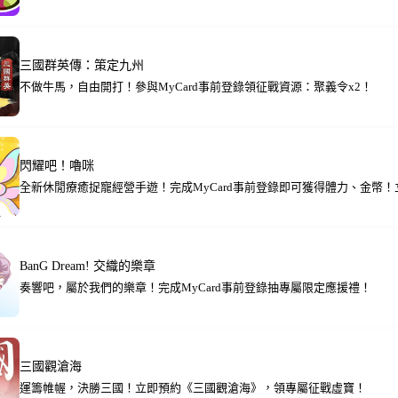
三國群英傳：策定九州
不做牛馬，自由開打！參與MyCard事前登錄領征戰資源：聚義令x2！
閃耀吧！嚕咪
全新休閒療癒捉寵經營手遊！完成MyCard事前登錄即可獲得體力、金幣
BanG Dream! 交織的樂章
奏響吧，屬於我們的樂章！完成MyCard事前登錄抽專屬限定應援禮！
三國觀滄海
運籌帷幄，決勝三國！立即預約《三國觀滄海》，領專屬征戰虛寶！