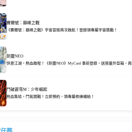
賽爾號：巔峰之戰
《賽爾號：巔峰之戰》宇宙冒險再次啟航！登錄領專屬宇宙獎勵！
劍靈NEO
快意江湖，熱血啟程！《劍靈NEO》MyCard 事前登錄，送限量外型箱，再抽
鬥破蒼穹M：少年崛起
熱血集結，鬥氣開戰！立即預約，領專屬修練補給！
定任務