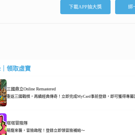
下載APP抽大獎
綁
錄｜領取虛寶
三國鼎立Online Remastered
重返三國戰棋，再續經典傳奇！立即完成MyCard事前登錄，即可獲得專屬
塔塔冒險隊
萌寵來襲，冒險啟程！登錄立即領冒險補給～