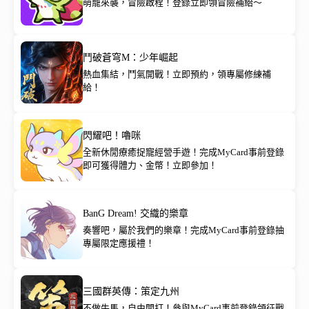
萌寵來襲，冒險啟程！登錄立即領冒險補給～
鬥破蒼穹M：少年崛起
熱血集結，鬥氣開戰！立即預約，領專屬修練補
給！
閃耀吧！嚕咪
全新休閒療癒捉寵經營手遊！完成MyCard事前登錄
即可獲得體力、金幣！立即參加！
BanG Dream! 交織的樂章
奏響吧，屬於我們的樂章！完成MyCard事前登錄抽
專屬限定應援禮！
三國群英傳：策定九州
不做牛馬，自由開打！參與MyCard事前登錄領征戰