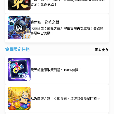
資源：聚義令x2！
賽爾號：巔峰之戰
《賽爾號：巔峰之戰》宇宙冒險再次啟航！登錄領
專屬宇宙獎勵！
會員限定任務
查看更多
天天都能領取簽到禮～100%有獎！
點數環遊之旅！立即探索，領取隨機隱藏回饋>>