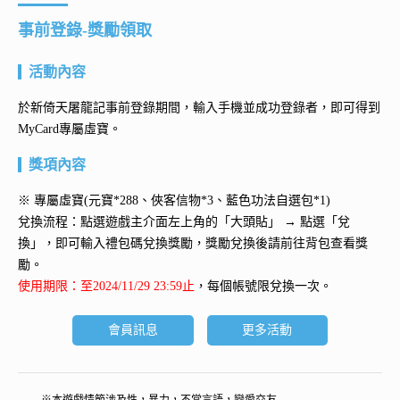
事前登錄-獎勵領取
活動內容
於新倚天屠龍記事前登錄期間，輸入手機並成功登錄者，即可得到
MyCard專屬虛寶。
獎項內容
※ 專屬虛寶(元寶*288、俠客信物*3、藍色功法自選包*1)
兌換流程：點選遊戲主介面左上角的「大頭貼」 → 點選「兌
換」，即可輸入禮包碼兌換獎勵，獎勵兌換後請前往背包查看獎
勵。
使用期限：至2024/11/29 23:59止
，每個帳號限兌換一次。
會員訊息
更多活動
※本遊戲情節涉及性，暴力，不當言語，戀愛交友