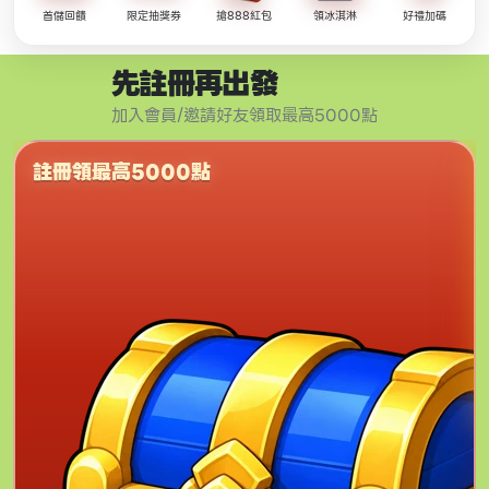
首儲回饋
限定抽獎券
搶888紅包
領冰淇淋
好禮加碼
先註冊再出發
加入會員/邀請好友領取最高5000點
註冊領最高5000點