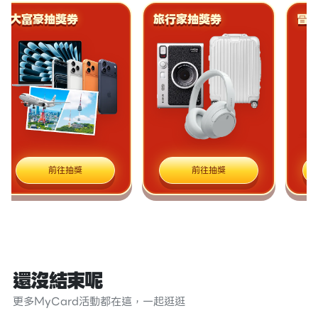
大富豪抽獎券
旅行家抽獎券
冒險
前往抽獎
前往抽獎
還沒結束呢
更多MyCard活動都在這，一起逛逛