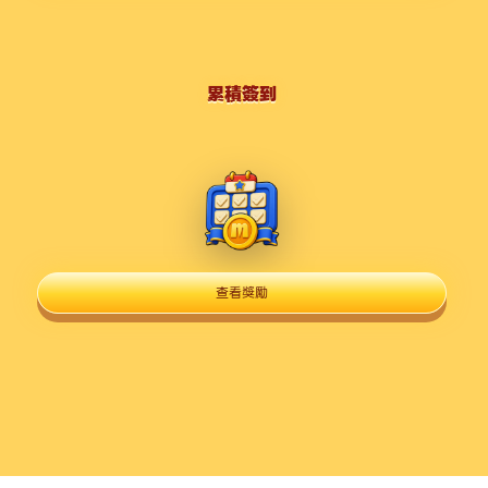
累積簽到
查看獎勵