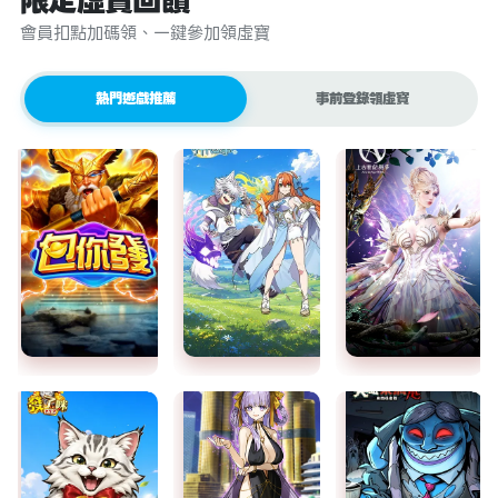
限定虛寶回饋
會員扣點加碼領、一鍵參加領虛寶
熱門遊戲推薦
事前登錄領虛寶