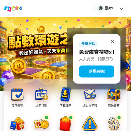
🌐
繁中
×
恭喜獲得
免費虛寶禮物x1
人人有獎，限量領取
點擊領取
每日簽到
註冊領點
下載任務
訂閱電子報
限時寶箱