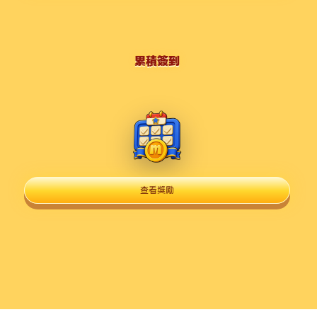
累積簽到
查看獎勵