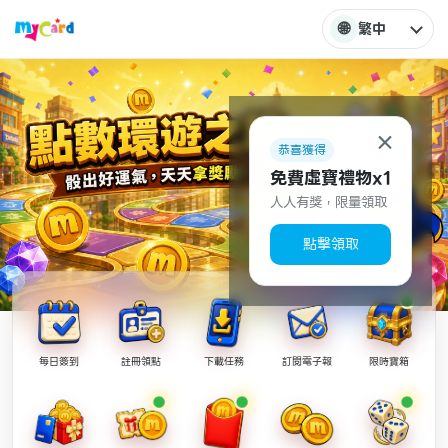
🌐
繁中
×
恭喜獲得
免費虛寶禮物x1
人人有獎，限量領取
點擊領取
每日簽到
註冊領點
下載任務
訂閱電子報
限時寶箱