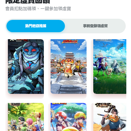
限定虛寶回饋
會員扣點加碼領、一鍵參加領虛寶
熱門遊戲推薦
事前登錄領虛寶