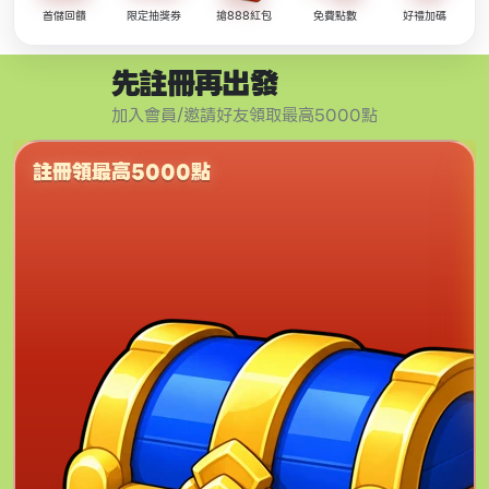
首儲回饋
限定抽獎券
搶888紅包
免費點數
好禮加碼
先註冊再出發
加入會員/邀請好友領取最高5000點
註冊領最高5000點