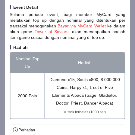
Event Detail
Selama periode event, bagi member MyCard yang
melakukan top up dengan nominal yang ditentukan per
transaksi menggunakan
Bayar via MyCard Wallet
ke dalam
akun game
Tower of Saviors
, akan mendapatkan hadiah
item game sesuai dengan nominal yang di-top up.
Hadiah
Nominal Top
Hadiah
Up
Diamond x15, Souls x800, 8.000.000
Coins, Harpy x1, 1 set of Five
Elements Alpaca (Sage, Gladiator,
2000 Poin
Doctor, Priest, Dancer Alpaca)
※ stok terbatas (1000 set)
Perhatian