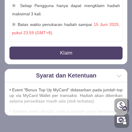
※ Setiap Pengguna hanya dapat mengklaim hadiah
maksimal 3 kali.
※ Batas waktu penukaran hadiah sampai
15 Juni 2025,
pukul 23:59 (GMT+8)
.
Klaim
Syarat dan Ketentuan
• Event "Bonus Top Up MyCard" didasarkan pada jumlah top
up via MyCard Wallet per transaksi. Hadiah akan diberikan
selama persediaan masih ada (stok terbatas).
• Setelah event dimulai, semua pemain yang berpartisipasi
dianggap telah menyetujui isi pengumuman, detail event,
metode pengiriman pengiriman Poin MyCard, hadiah, kupon
tunai MyCard, dan kupon diskon. Pihak penyelenggara