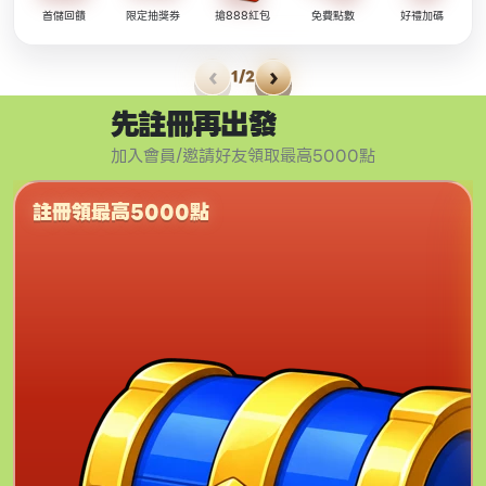
首儲回饋
限定抽獎券
搶888紅包
免費點數
好禮加碼
‹
›
1/2
先註冊再出發
加入會員/邀請好友領取最高5000點
註冊領最高5000點