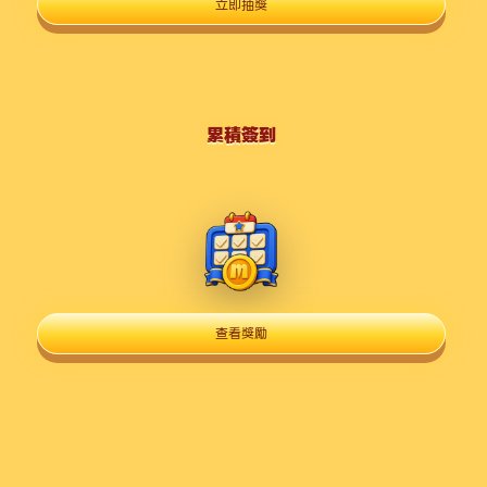
立即抽獎
累積簽到
查看獎勵