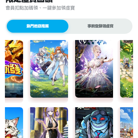
會員扣點加碼領、一鍵參加領虛寶
熱門遊戲推薦
事前登錄領虛寶