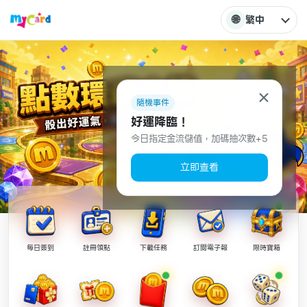
🌐
繁中
×
隨機事件
好運降臨！
今日指定金流儲值，加碼抽次數+5
立即查看
每日簽到
註冊領點
下載任務
訂閱電子報
限時寶箱