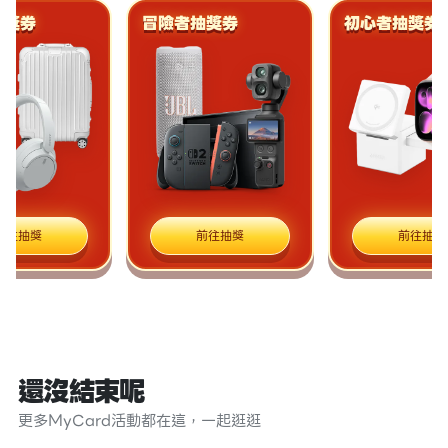
券
冒險者抽獎券
初心者抽獎券
抽獎
前往抽獎
前往抽獎
還沒結束呢
更多MyCard活動都在這，一起逛逛