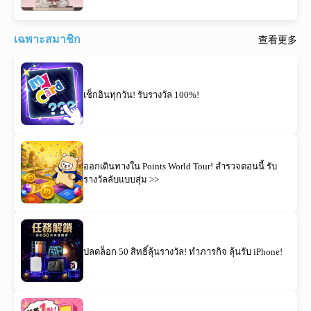
เฉพาะสมาชิก
查看更多
เช็กอินทุกวัน! รับรางวัล 100%!
ออกเดินทางใน Points World Tour! สำรวจตอนนี้ รับ
รางวัลลับแบบสุ่ม >>
ปลดล็อก 50 สิทธิ์ลุ้นรางวัล! ทำภารกิจ ลุ้นรับ iPhone!