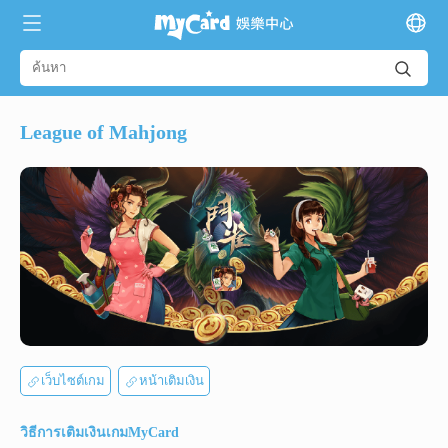
League of Mahjong
เว็บไซต์เกม
หน้าเติมเงิน
วิธีการเติมเงินเกมMyCard