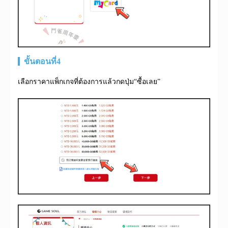
ขั้นตอนที่4
เลือกราคาแพ็กเกจที่ต้องการแล้วกดปุ่ม“ซื้อเลย”