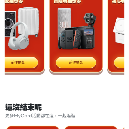
家抽獎券
冒險者抽獎券
初心者抽獎
前往抽獎
前往抽獎
前往
還沒結束呢
更多MyCard活動都在這，一起逛逛