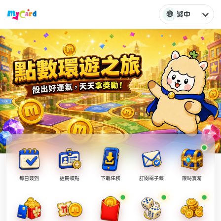
🌐
繁中
每日簽到
註冊領點
下載任務
訂閱電子報
限時寶箱