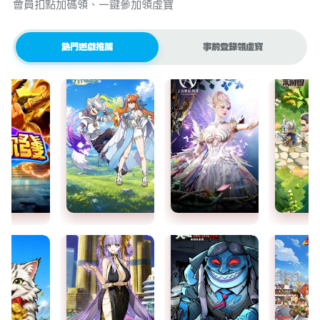
會員扣點加碼領、一鍵參加領虛寶
熱門遊戲推薦
事前登錄領虛寶