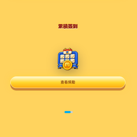
累積簽到
查看獎勵