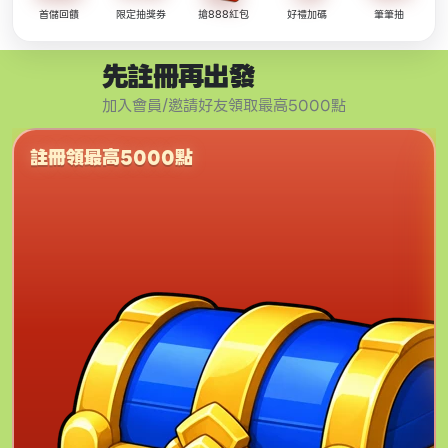
首儲回饋
限定抽獎券
搶888紅包
好禮加碼
筆筆抽
先註冊再出發
加入會員/邀請好友領取最高5000點
註冊領最高5000點