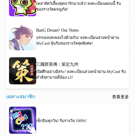
เหล่าสัตว์เลี้ยงสุดน่ารักมาแล้ว! ลงทะเบียนตอนนี้ รับ
ของรางวัลผจญภัย!
BanG Dream! Our Notes
บรรเลงบทเพลงไปด้วยกัน! ลงทะเบียนล่วงหน้าผ่าน
MyCard ลุ้นรับของรางวัลสุดพิเศษ!
三國群英傳：策定九州
เปิดศึกอย่างอิสระ! ลงทะเบียนล่วงหน้าผ่าน MyCard รับ
คำสั่งสาบานพี่น้อง x2!
เฉพาะสมาชิก
查看更多
เช็กอินทุกวัน! รับรางวัล 100%!