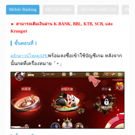
Mobile Banking
MyCard Wallet
บัตรเติมเกมMyCard
บัตรเ
► สามารถเติมเงินผ่าน K-BANK, BBL, KTB, SCB, และ
Krungsri
ขั้นตอนที่ 1
พร้อมลงชื่อเข้าใช้บัญชีเกม หลังจาก
คลิกดาวน์โหลดAPK
นั้นกดที่เครื่องหมาย「+」