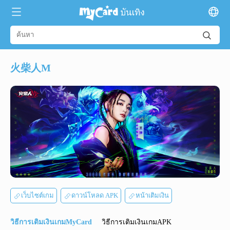
火柴人M
เว็บไซต์เกม
ดาวน์โหลด APK
หน้าเติมเงิน
วิธีการเติมเงินเกมMyCard
วิธีการเติมเงินเกมAPK