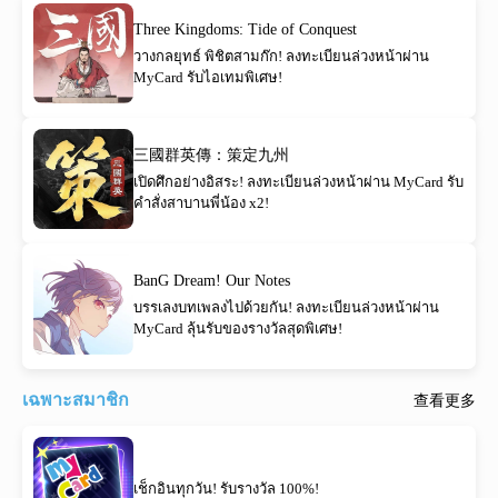
Three Kingdoms: Tide of Conquest
วางกลยุทธ์ พิชิตสามก๊ก! ลงทะเบียนล่วงหน้าผ่าน
MyCard รับไอเทมพิเศษ!
三國群英傳：策定九州
เปิดศึกอย่างอิสระ! ลงทะเบียนล่วงหน้าผ่าน MyCard รับ
คำสั่งสาบานพี่น้อง x2!
BanG Dream! Our Notes
บรรเลงบทเพลงไปด้วยกัน! ลงทะเบียนล่วงหน้าผ่าน
MyCard ลุ้นรับของรางวัลสุดพิเศษ!
เฉพาะสมาชิก
查看更多
เช็กอินทุกวัน! รับรางวัล 100%!