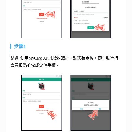
步驟4
點選"使用MyCard APP快速扣點"，點選確定後，即自動進行
會員扣點並完成儲值手續。