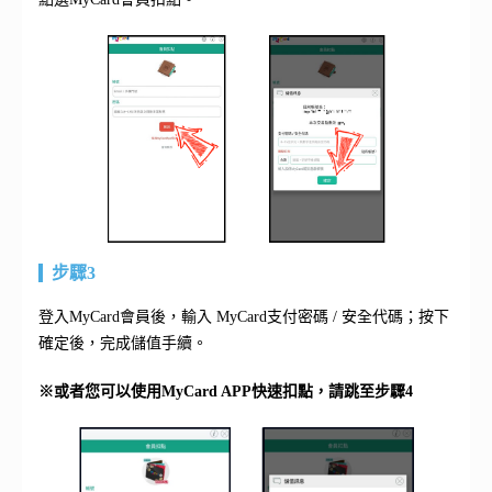
步驟3
登入MyCard會員後，輸入 MyCard支付密碼 / 安全代碼；按下
確定後，完成儲值手續。
※或者您可以使用MyCard APP快速扣點，請跳至步驟4