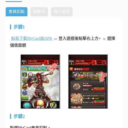
會員扣點
點數卡
線上金流
步驟1
點我下載MyCard版APK
→ 登入遊戲後點擊右上方+ → 選擇
儲值面額
步驟2
點選MyCard會員扣點。