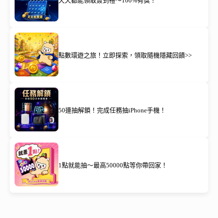
天天都能領取簽到禮～100%有獎！
點數環遊之旅！立即探索，領取隨機隱藏回饋>>
50連抽解鎖！完成任務抽iPhone手機！
1點就能抽～最高50000點等你帶回家！