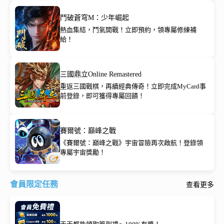
鬥破蒼穹M：少年崛起
熱血集結，鬥氣開戰！立即預約，領專屬修練補
給！
三國鼎立Online Remastered
重返三國戰棋，再續經典傳奇！立即完成MyCard事
前登錄，即可獲得專屬回饋！
賽爾號：巔峰之戰
《賽爾號：巔峰之戰》宇宙冒險再次啟航！登錄領
專屬宇宙獎勵！
會員限定任務
查看更多