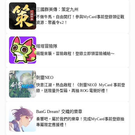
三國群英傳：策定九州
不做牛馬，自由開打！參與MyCard事前登錄領征戰
資源：聚義令x2！
塔塔冒險隊
萌寵來襲，冒險啟程！登錄立即領冒險補給～
劍靈NEO
快意江湖，熱血啟程！《劍靈NEO》MyCard 事前登
錄，送限量外型箱，再抽 ROG 電競好禮！
BanG Dream! 交織的樂章
奏響吧，屬於我們的樂章！完成MyCard事前登錄抽
專屬限定應援禮！