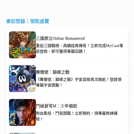
事前登錄｜領取虛寶
三國鼎立Online Remastered
重返三國戰棋，再續經典傳奇！立即完成MyCard事
前登錄，即可獲得專屬回饋！
賽爾號：巔峰之戰
《賽爾號：巔峰之戰》宇宙冒險再次啟航！登錄領
專屬宇宙獎勵！
鬥破蒼穹M：少年崛起
熱血集結，鬥氣開戰！立即預約，領專屬修練補
給！