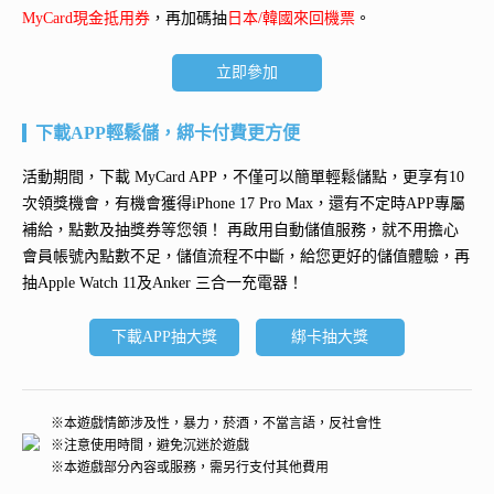
MyCard現金抵用券
，再加碼抽
日本/韓國來回機票
。
立即參加
下載APP輕鬆儲，綁卡付費更方便
活動期間，下載 MyCard APP，不僅可以簡單輕鬆儲點，更享有10
次領獎機會，有機會獲得
iPhone 17 Pro Max
，還有不定時APP專屬
補給，點數及抽獎券等您領！ 再
啟用自動儲值服務
，就不用擔心
會員帳號內點數不足，儲值流程不中斷，給您更好的儲值體驗，再
抽
Apple Watch 11及Anker 三合一充電器
！
下載APP抽大獎
綁卡抽大獎
※本遊戲情節涉及性，暴力，菸酒，不當言語，反社會性
※注意使用時間，避免沉迷於遊戲
※本遊戲部分內容或服務，需另行支付其他費用