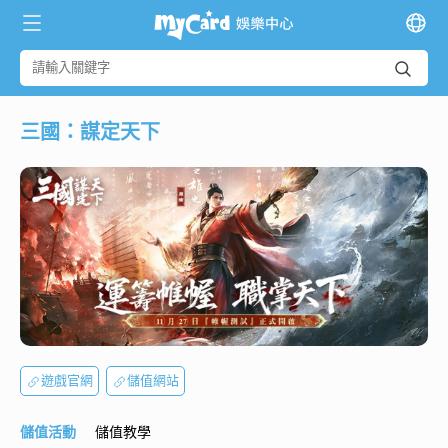
三國：謀定天下
遊戲官網
儲值網站
儲值活動
儲值教學