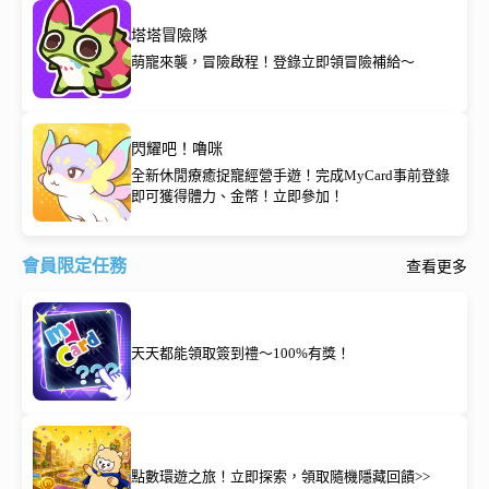
塔塔冒險隊
萌寵來襲，冒險啟程！登錄立即領冒險補給～
閃耀吧！嚕咪
全新休閒療癒捉寵經營手遊！完成MyCard事前登錄
即可獲得體力、金幣！立即參加！
會員限定任務
查看更多
天天都能領取簽到禮～100%有獎！
點數環遊之旅！立即探索，領取隨機隱藏回饋>>