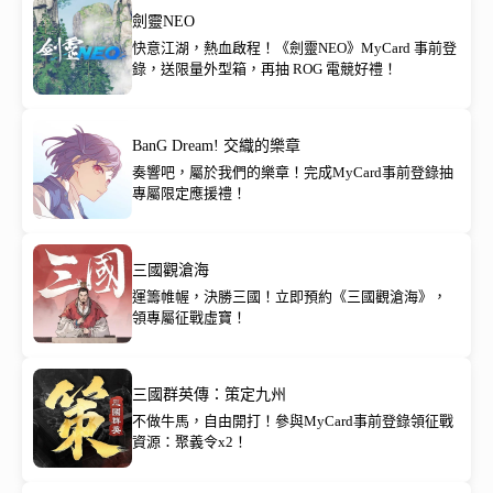
劍靈NEO
快意江湖，熱血啟程！《劍靈NEO》MyCard 事前登
錄，送限量外型箱，再抽 ROG 電競好禮！
BanG Dream! 交織的樂章
奏響吧，屬於我們的樂章！完成MyCard事前登錄抽
專屬限定應援禮！
三國觀滄海
運籌帷幄，決勝三國！立即預約《三國觀滄海》，
領專屬征戰虛寶！
三國群英傳：策定九州
不做牛馬，自由開打！參與MyCard事前登錄領征戰
資源：聚義令x2！