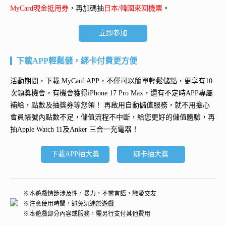
MyCard現金抵用券
，再加碼抽
日本/韓國來回機票
。
立即參加
下載APP輕鬆儲，綁卡付費更方便
活動期間，下載 MyCard APP，不僅可以簡單輕鬆儲點，更享有10
次領獎機會，有機會獲得
iPhone 17 Pro Max
，還有不定時APP專屬
補給，點數及抽獎券等您領！ 再
啟用自動儲值服務
，就不用擔心
會員帳號內點數不足，儲值流程不中斷，給您更好的儲值體驗，再
抽
Apple Watch 11及Anker 三合一充電器
！
下載APP抽大獎
綁卡抽大獎
※本遊戲情節涉及性，暴力，不當言語，戀愛交友
※注意使用時間，避免沉迷於遊戲
※本遊戲部分內容或服務，需另行支付其他費用