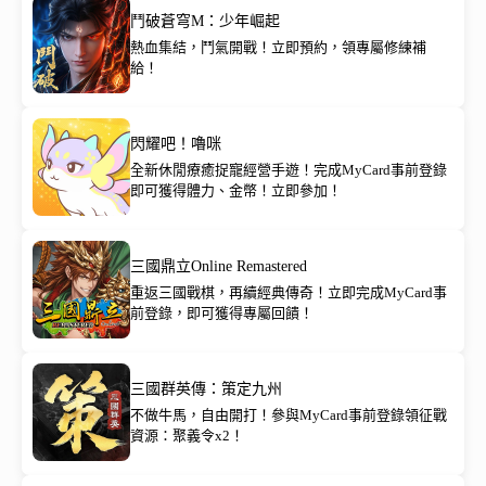
鬥破蒼穹M：少年崛起
熱血集結，鬥氣開戰！立即預約，領專屬修練補
給！
閃耀吧！嚕咪
全新休閒療癒捉寵經營手遊！完成MyCard事前登錄
即可獲得體力、金幣！立即參加！
三國鼎立Online Remastered
重返三國戰棋，再續經典傳奇！立即完成MyCard事
前登錄，即可獲得專屬回饋！
三國群英傳：策定九州
不做牛馬，自由開打！參與MyCard事前登錄領征戰
資源：聚義令x2！