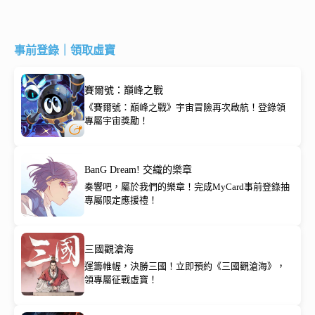
事前登錄｜領取虛寶
賽爾號：巔峰之戰
《賽爾號：巔峰之戰》宇宙冒險再次啟航！登錄領
專屬宇宙獎勵！
BanG Dream! 交織的樂章
奏響吧，屬於我們的樂章！完成MyCard事前登錄抽
專屬限定應援禮！
三國觀滄海
運籌帷幄，決勝三國！立即預約《三國觀滄海》，
領專屬征戰虛寶！