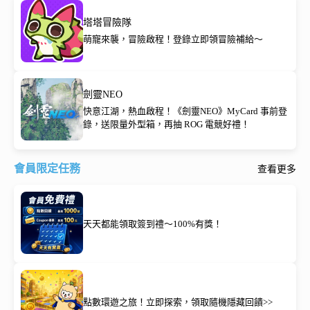
塔塔冒險隊
萌寵來襲，冒險啟程！登錄立即領冒險補給～
劍靈NEO
快意江湖，熱血啟程！《劍靈NEO》MyCard 事前登
錄，送限量外型箱，再抽 ROG 電競好禮！
會員限定任務
查看更多
天天都能領取簽到禮～100%有獎！
點數環遊之旅！立即探索，領取隨機隱藏回饋>>