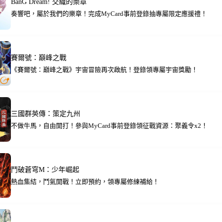
BanG Dream! 交織的樂章
奏響吧，屬於我們的樂章！完成MyCard事前登錄抽專屬限定應援禮！
賽爾號：巔峰之戰
《賽爾號：巔峰之戰》宇宙冒險再次啟航！登錄領專屬宇宙獎勵！
三國群英傳：策定九州
不做牛馬，自由開打！參與MyCard事前登錄領征戰資源：聚義令x2！
鬥破蒼穹M：少年崛起
熱血集結，鬥氣開戰！立即預約，領專屬修練補給！