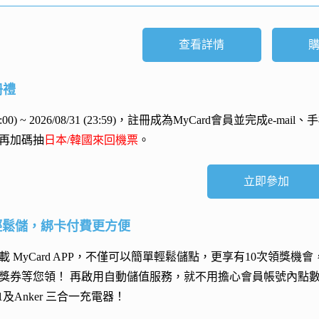
查看詳情
冊禮
 (00:00) ~ 2026/08/31 (23:59)，註冊成為MyCard會員並完成e
再加碼抽
日本/韓國來回機票
。
立即參加
輕鬆儲，綁卡付費更方便
 MyCard APP，不僅可以簡單輕鬆儲點，更享有10次領獎機
獎券等您領！ 再
啟用自動儲值服務
，就不用擔心會員帳號內點
h 11及Anker 三合一充電器
！