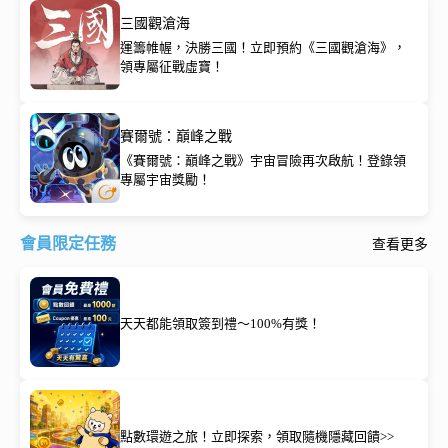
三國觀滄海
運籌帷幄，決勝三國！立即預約《三國觀滄海》，
領專屬征戰虛寶！
賽爾號：巔峰之戰
《賽爾號：巔峰之戰》宇宙冒險再次啟航！登錄領
專屬宇宙獎勵！
會員限定任務
查看更多
天天都能領取簽到禮～100%有獎！
點數環遊之旅！立即探索，領取隨機隱藏回饋>>