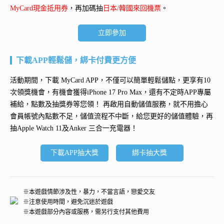
MyCard現金抵用券
，再加碼抽
日本/韓國來回機票
。
立即參加
下載APP輕鬆儲，綁卡付費更方便
活動期間，下載 MyCard APP，不僅可以簡單輕鬆儲點，更享有10
次領獎機會，有機會獲得
iPhone 17 Pro Max
，還有不定時APP專屬
補給，點數及抽獎券等您領！ 再
啟用自動儲值服務
，就不用擔心
會員帳號內點數不足，儲值流程不中斷，給您更好的儲值體驗，再
抽
Apple Watch 11及Anker 三合一充電器
！
下載APP抽大獎
綁卡抽大獎
※本遊戲情節涉及性，暴力，不當言語，戀愛交友
※注意使用時間，避免沉迷於遊戲
※本遊戲部分內容或服務，需另行支付其他費用