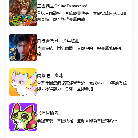
三國鼎立Online Remastered
重返三國戰棋，再續經典傳奇！立即完成MyCard事
前登錄，即可獲得專屬回饋！
鬥破蒼穹M：少年崛起
熱血集結，鬥氣開戰！立即預約，領專屬修練補
給！
閃耀吧！嚕咪
全新休閒療癒捉寵經營手遊！完成MyCard事前登錄
即可獲得體力、金幣！立即參加！
塔塔冒險隊
萌寵來襲，冒險啟程！登錄立即領冒險補給～