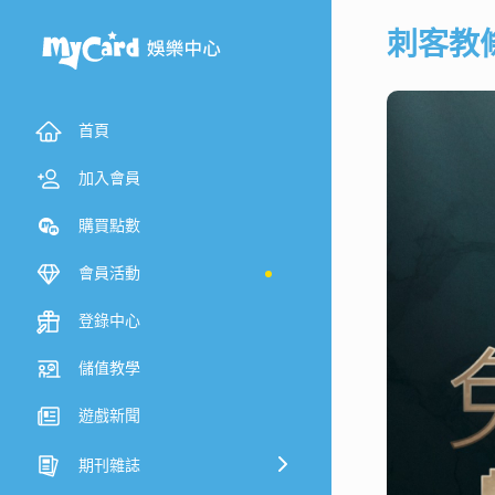
刺客教
首頁
加入會員
購買點數
會員活動
登錄中心
儲值教學
遊戲新聞
期刊雜誌