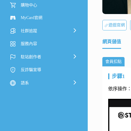
購物中心
MyCard官網
遊戲官網
社群追蹤
網頁儲值
服務內容
駐站創作者
會員扣點
反詐騙宣導
步驟1
語系
依序操作：