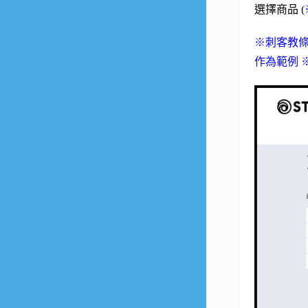
選擇商品 (
※刺客教
作為範例 