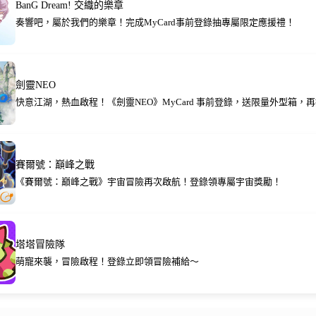
BanG Dream! 交織的樂章
奏響吧，屬於我們的樂章！完成MyCard事前登錄抽專屬限定應援禮！
劍靈NEO
快意江湖，熱血啟程！《劍靈NEO》MyCard 事前登錄，送限量外型箱，再抽
賽爾號：巔峰之戰
《賽爾號：巔峰之戰》宇宙冒險再次啟航！登錄領專屬宇宙獎勵！
塔塔冒險隊
萌寵來襲，冒險啟程！登錄立即領冒險補給～