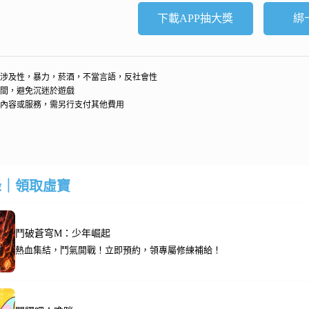
下載APP抽大獎
綁
涉及性，暴力，菸酒，不當言語，反社會性
間，避免沉迷於遊戲
內容或服務，需另行支付其他費用
錄｜領取虛寶
鬥破蒼穹M：少年崛起
熱血集結，鬥氣開戰！立即預約，領專屬修練補給！