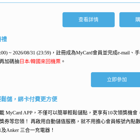
查看詳情
冊禮
 (00:00) ~ 2026/08/31 (23:59)，註冊成為MyCard會員並完成e
再加碼抽
日本/韓國來回機票
。
立即參加
輕鬆儲，綁卡付費更方便
 MyCard APP，不僅可以簡單輕鬆儲點，更享有10次領獎機
獎券等您領！ 再
啟用自動儲值服務
，就不用擔心會員帳號內點
h 11及Anker 三合一充電器
！