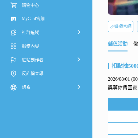
購物中心
MyCard官網
遊戲官網
社群追蹤
儲值活動
服務內容
駐站創作者
扣點抽500
反詐騙宣導
2026/08/01 (
語系
獎等你帶回家