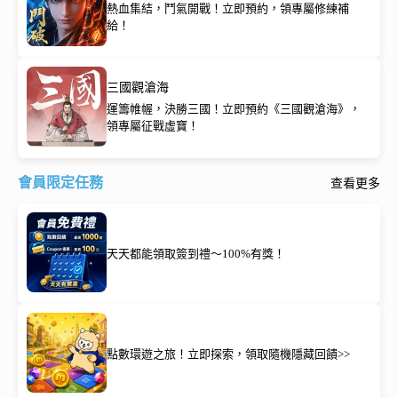
熱血集結，鬥氣開戰！立即預約，領專屬修練補
給！
三國觀滄海
運籌帷幄，決勝三國！立即預約《三國觀滄海》，
領專屬征戰虛寶！
會員限定任務
查看更多
天天都能領取簽到禮～100%有獎！
點數環遊之旅！立即探索，領取隨機隱藏回饋>>