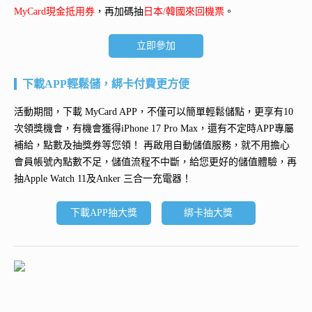
MyCard現金抵用券
，再加碼抽
日本/韓國來回機票
。
立即參加
下載APP輕鬆儲，綁卡付費更方便
活動期間，下載 MyCard APP，不僅可以簡單輕鬆儲點，更享有10
次領獎機會，有機會獲得
iPhone 17 Pro Max
，還有不定時APP專屬
補給，點數及抽獎券等您領！ 再
啟用自動儲值服務
，就不用擔心
會員帳號內點數不足，儲值流程不中斷，給您更好的儲值體驗，再
抽
Apple Watch 11及Anker 三合一充電器
！
下載APP抽大獎
綁卡抽大獎