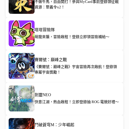
不做牛馬，自由開打！參與MyCard事前登錄領征戰
資源：聚義令x2！
塔塔冒險隊
萌寵來襲，冒險啟程！登錄立即領冒險補給～
賽爾號：巔峰之戰
《賽爾號：巔峰之戰》宇宙冒險再次啟航！登錄領
專屬宇宙獎勵！
劍靈NEO
快意江湖，熱血啟程！立即登錄抽 ROG 電競好禮～
鬥破蒼穹M：少年崛起