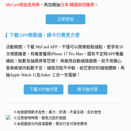
MyCard現金抵用券
，再加碼抽
日本/韓國來回機票
。
立即參加
下載APP輕鬆儲，綁卡付費更方便
活動期間，下載 MyCard APP，不僅可以簡單輕鬆儲點，更享有10
次領獎機會，有機會獲得
iPhone 17 Pro Max
，還有不定時APP專屬
補給，點數及抽獎券等您領！ 再
啟用自動儲值服務
，就不用擔心
會員帳號內點數不足，儲值流程不中斷，給您更好的儲值體驗，再
抽
Apple Watch 11及Anker 三合一充電器
！
下載APP抽大獎
綁卡抽大獎
※本遊戲情節涉及性，暴力，菸酒，不當言語，反社會性
※注意使用時間，避免沉迷於遊戲
※本遊戲部分內容或服務，需另行支付其他費用