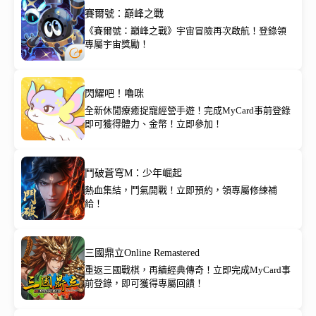
賽爾號：巔峰之戰
《賽爾號：巔峰之戰》宇宙冒險再次啟航！登錄領
專屬宇宙獎勵！
閃耀吧！嚕咪
全新休閒療癒捉寵經營手遊！完成MyCard事前登錄
即可獲得體力、金幣！立即參加！
鬥破蒼穹M：少年崛起
熱血集結，鬥氣開戰！立即預約，領專屬修練補
給！
三國鼎立Online Remastered
重返三國戰棋，再續經典傳奇！立即完成MyCard事
前登錄，即可獲得專屬回饋！