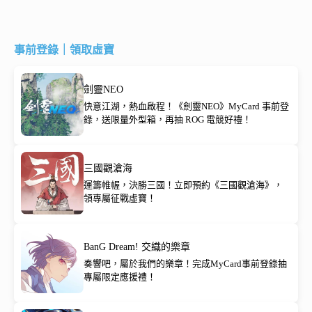
事前登錄｜領取虛寶
劍靈NEO
快意江湖，熱血啟程！《劍靈NEO》MyCard 事前登
錄，送限量外型箱，再抽 ROG 電競好禮！
三國觀滄海
運籌帷幄，決勝三國！立即預約《三國觀滄海》，
領專屬征戰虛寶！
BanG Dream! 交織的樂章
奏響吧，屬於我們的樂章！完成MyCard事前登錄抽
專屬限定應援禮！