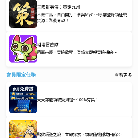
三國群英傳：策定九州
不做牛馬，自由開打！參與MyCard事前登錄領征戰
資源：聚義令x2！
塔塔冒險隊
萌寵來襲，冒險啟程！登錄立即領冒險補給～
會員限定任務
查看更多
天天都能領取簽到禮～100%有獎！
點數環遊之旅！立即探索，領取隨機隱藏回饋>>