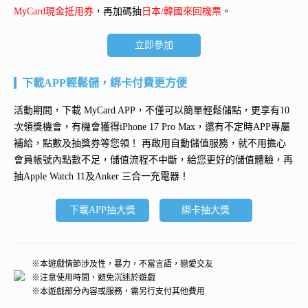
MyCard現金抵用券
，再加碼抽
日本/韓國來回機票
。
立即參加
下載APP輕鬆儲，綁卡付費更方便
活動期間，下載 MyCard APP，不僅可以簡單輕鬆儲點，更享有10
次領獎機會，有機會獲得
iPhone 17 Pro Max
，還有不定時APP專屬
補給，點數及抽獎券等您領！ 再
啟用自動儲值服務
，就不用擔心
會員帳號內點數不足，儲值流程不中斷，給您更好的儲值體驗，再
抽
Apple Watch 11及Anker 三合一充電器
！
下載APP抽大獎
綁卡抽大獎
※本遊戲情節涉及性，暴力，不當言語，戀愛交友
※注意使用時間，避免沉迷於遊戲
※本遊戲部分內容或服務，需另行支付其他費用