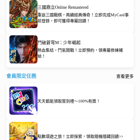
三國鼎立Online Remastered
重返三國戰棋，再續經典傳奇！立即完成MyCard事
前登錄，即可獲得專屬回饋！
鬥破蒼穹M：少年崛起
熱血集結，鬥氣開戰！立即預約，領專屬修練補
給！
會員限定任務
查看更多
天天都能領取簽到禮～100%有獎！
點數環遊之旅！立即探索，領取隨機隱藏回饋>>