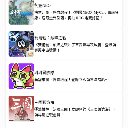
劍靈NEO
快意江湖，熱血啟程！《劍靈NEO》MyCard 事前登
錄，送限量外型箱，再抽 ROG 電競好禮！
賽爾號：巔峰之戰
《賽爾號：巔峰之戰》宇宙冒險再次啟航！登錄領
專屬宇宙獎勵！
塔塔冒險隊
萌寵來襲，冒險啟程！登錄立即領冒險補給～
三國觀滄海
運籌帷幄，決勝三國！立即預約《三國觀滄海》，
領專屬征戰虛寶！