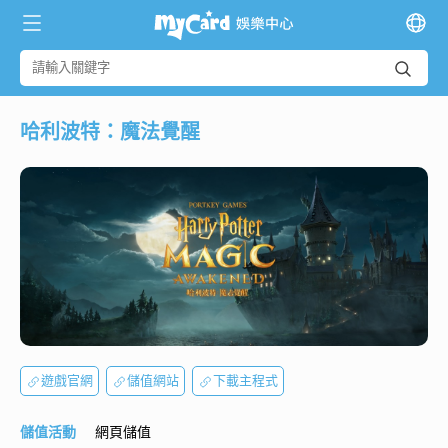
哈利波特：魔法覺醒
遊戲官網
儲值網站
下載主程式
儲值活動
網頁儲值