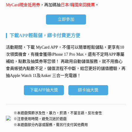
MyCard現金抵用券
，再加碼抽
日本/韓國來回機票
。
立即參加
下載APP輕鬆儲，綁卡付費更方便
活動期間，下載 MyCard APP，不僅可以簡單輕鬆儲點，更享有10
次領獎機會，有機會獲得
iPhone 17 Pro Max
，還有不定時APP專屬
補給，點數及抽獎券等您領！ 再
啟用自動儲值服務
，就不用擔心
會員帳號內點數不足，儲值流程不中斷，給您更好的儲值體驗，再
抽
Apple Watch 11及Anker 三合一充電器
！
下載APP抽大獎
綁卡抽大獎
※本遊戲情節涉及性，暴力，菸酒，不當言語，反社會性
※注意使用時間，避免沉迷於遊戲
※本遊戲部分內容或服務，需另行支付其他費用