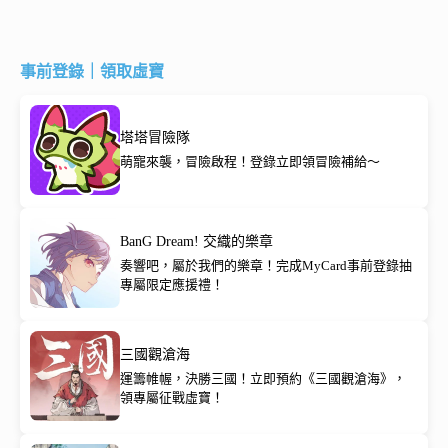
事前登錄｜領取虛寶
塔塔冒險隊
萌寵來襲，冒險啟程！登錄立即領冒險補給～
BanG Dream! 交織的樂章
奏響吧，屬於我們的樂章！完成MyCard事前登錄抽
專屬限定應援禮！
三國觀滄海
運籌帷幄，決勝三國！立即預約《三國觀滄海》，
領專屬征戰虛寶！