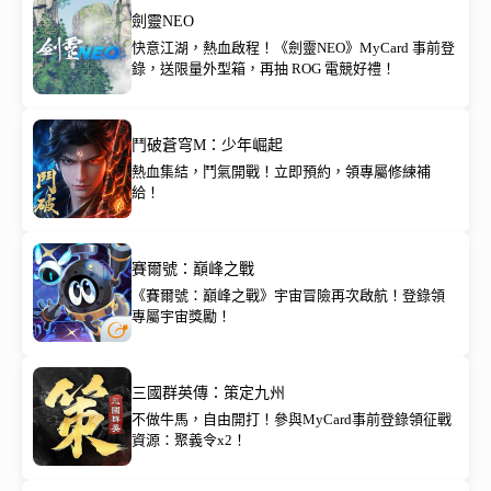
劍靈NEO
快意江湖，熱血啟程！《劍靈NEO》MyCard 事前登
錄，送限量外型箱，再抽 ROG 電競好禮！
鬥破蒼穹M：少年崛起
熱血集結，鬥氣開戰！立即預約，領專屬修練補
給！
賽爾號：巔峰之戰
《賽爾號：巔峰之戰》宇宙冒險再次啟航！登錄領
專屬宇宙獎勵！
三國群英傳：策定九州
不做牛馬，自由開打！參與MyCard事前登錄領征戰
資源：聚義令x2！