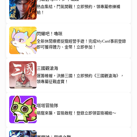
熱血集結，鬥氣開戰！立即預約，領專屬修練補
給！
閃耀吧！嚕咪
全新休閒療癒捉寵經營手遊！完成MyCard事前登錄
即可獲得體力、金幣！立即參加！
三國觀滄海
運籌帷幄，決勝三國！立即預約《三國觀滄海》，
領專屬征戰虛寶！
塔塔冒險隊
萌寵來襲，冒險啟程！登錄立即領冒險補給～