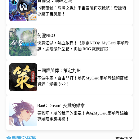
賽爾號：巔峰之戰
《賽爾號：巔峰之戰》宇宙冒險再次啟航！登錄領
專屬宇宙獎勵！
劍靈NEO
快意江湖，熱血啟程！《劍靈NEO》MyCard 事前登
錄，送限量外型箱，再抽 ROG 電競好禮！
三國群英傳：策定九州
不做牛馬，自由開打！參與MyCard事前登錄領征戰
資源：聚義令x2！
BanG Dream! 交織的樂章
奏響吧，屬於我們的樂章！完成MyCard事前登錄抽
專屬限定應援禮！
會員限定任務