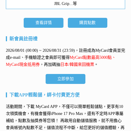
JBL Grip...等
查看詳情
購買點數
新會員註冊禮
2026/08/01 (00:00) ~ 2026/08/31 (23:59)，註冊成為MyCard會員並完
成e-mail、手機驗證之會員即可獲得
MyCard點數最高5000點、
MyCard現金抵用券
，再加碼抽
日本/韓國來回機票
。
立即參加
下載APP輕鬆儲，綁卡付費更方便
活動期間，下載 MyCard APP，不僅可以簡單輕鬆儲點，更享有10
次領獎機會，有機會獲得
iPhone 17 Pro Max
，還有不定時APP專屬
補給，點數及抽獎券等您領！ 再
啟用自動儲值服務
，就不用擔心
會員帳號內點數不足，儲值流程不中斷，給您更好的儲值體驗，再