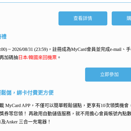
查看詳情
冊禮
 (00:00) ~ 2026/08/31 (23:59)，註冊成為MyCard會員並完成e
再加碼抽
日本/韓國來回機票
。
立即參加
輕鬆儲，綁卡付費更方便
 MyCard APP，不僅可以簡單輕鬆儲點，更享有10次領獎機
獎券等您領！ 再
啟用自動儲值服務
，就不用擔心會員帳號內點
h 11及Anker 三合一充電器
！