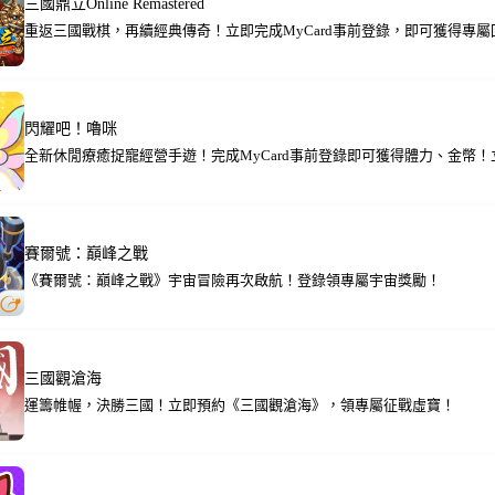
三國鼎立Online Remastered
重返三國戰棋，再續經典傳奇！立即完成MyCard事前登錄，即可獲得專屬
閃耀吧！嚕咪
全新休閒療癒捉寵經營手遊！完成MyCard事前登錄即可獲得體力、金幣
賽爾號：巔峰之戰
《賽爾號：巔峰之戰》宇宙冒險再次啟航！登錄領專屬宇宙獎勵！
三國觀滄海
運籌帷幄，決勝三國！立即預約《三國觀滄海》，領專屬征戰虛寶！