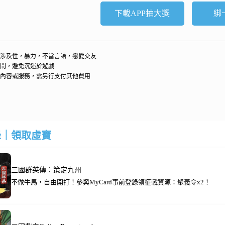
下載APP抽大獎
綁
涉及性，暴力，不當言語，戀愛交友
間，避免沉迷於遊戲
內容或服務，需另行支付其他費用
錄｜領取虛寶
三國群英傳：策定九州
不做牛馬，自由開打！參與MyCard事前登錄領征戰資源：聚義令x2！