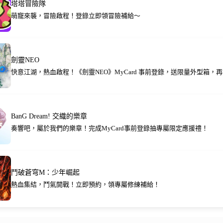
塔塔冒險隊
萌寵來襲，冒險啟程！登錄立即領冒險補給～
劍靈NEO
快意江湖，熱血啟程！《劍靈NEO》MyCard 事前登錄，送限量外型箱，再抽
BanG Dream! 交織的樂章
奏響吧，屬於我們的樂章！完成MyCard事前登錄抽專屬限定應援禮！
鬥破蒼穹M：少年崛起
熱血集結，鬥氣開戰！立即預約，領專屬修練補給！