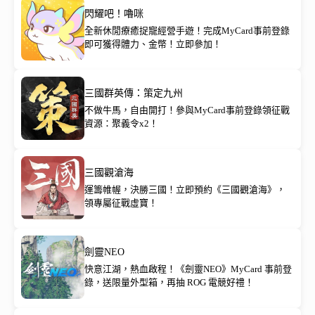
閃耀吧！嚕咪
全新休閒療癒捉寵經營手遊！完成MyCard事前登錄
即可獲得體力、金幣！立即參加！
三國群英傳：策定九州
不做牛馬，自由開打！參與MyCard事前登錄領征戰
資源：聚義令x2！
三國觀滄海
運籌帷幄，決勝三國！立即預約《三國觀滄海》，
領專屬征戰虛寶！
劍靈NEO
快意江湖，熱血啟程！《劍靈NEO》MyCard 事前登
錄，送限量外型箱，再抽 ROG 電競好禮！