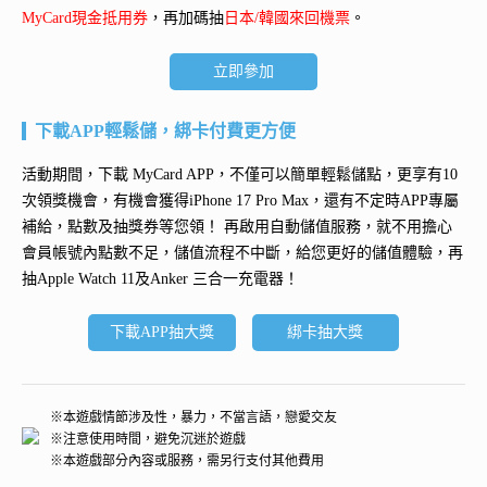
MyCard現金抵用券
，再加碼抽
日本/韓國來回機票
。
立即參加
下載APP輕鬆儲，綁卡付費更方便
活動期間，下載 MyCard APP，不僅可以簡單輕鬆儲點，更享有10
次領獎機會，有機會獲得
iPhone 17 Pro Max
，還有不定時APP專屬
補給，點數及抽獎券等您領！ 再
啟用自動儲值服務
，就不用擔心
會員帳號內點數不足，儲值流程不中斷，給您更好的儲值體驗，再
抽
Apple Watch 11及Anker 三合一充電器
！
下載APP抽大獎
綁卡抽大獎
※本遊戲情節涉及性，暴力，不當言語，戀愛交友
※注意使用時間，避免沉迷於遊戲
※本遊戲部分內容或服務，需另行支付其他費用