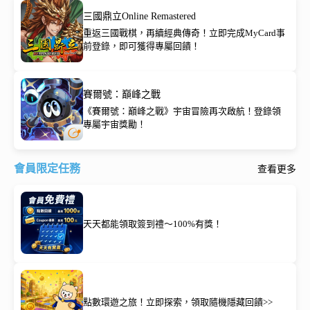
三國鼎立Online Remastered
重返三國戰棋，再續經典傳奇！立即完成MyCard事
前登錄，即可獲得專屬回饋！
賽爾號：巔峰之戰
《賽爾號：巔峰之戰》宇宙冒險再次啟航！登錄領
專屬宇宙獎勵！
會員限定任務
查看更多
天天都能領取簽到禮～100%有獎！
點數環遊之旅！立即探索，領取隨機隱藏回饋>>