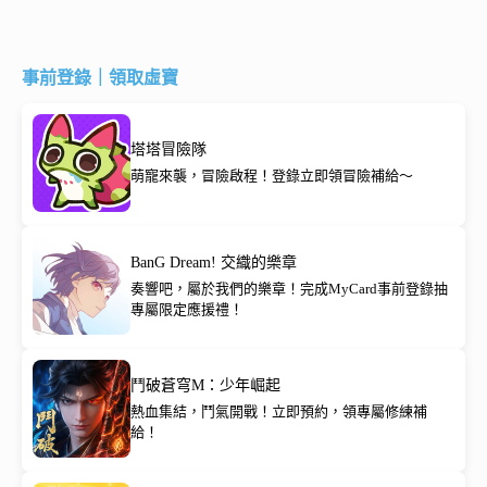
事前登錄｜領取虛寶
塔塔冒險隊
萌寵來襲，冒險啟程！登錄立即領冒險補給～
BanG Dream! 交織的樂章
奏響吧，屬於我們的樂章！完成MyCard事前登錄抽
專屬限定應援禮！
鬥破蒼穹M：少年崛起
熱血集結，鬥氣開戰！立即預約，領專屬修練補
給！