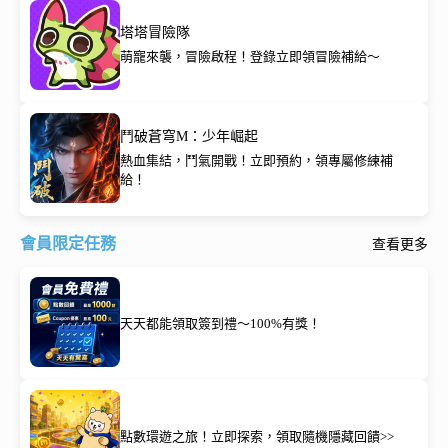
塔塔冒險隊
萌寵來襲，冒險啟程！登錄立即領冒險補給～
鬥破蒼穹M：少年崛起
熱血集結，鬥氣開戰！立即預約，領專屬修練補
給！
會員限定任務
查看更多
天天都能領取簽到禮～100%有獎！
點數環遊之旅！立即探索，領取隨機隱藏回饋>>