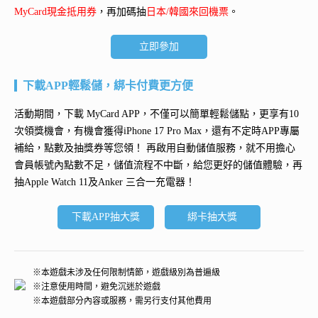
MyCard現金抵用券
，再加碼抽
日本/韓國來回機票
。
立即參加
下載APP輕鬆儲，綁卡付費更方便
活動期間，下載 MyCard APP，不僅可以簡單輕鬆儲點，更享有10
次領獎機會，有機會獲得
iPhone 17 Pro Max
，還有不定時APP專屬
補給，點數及抽獎券等您領！ 再
啟用自動儲值服務
，就不用擔心
會員帳號內點數不足，儲值流程不中斷，給您更好的儲值體驗，再
抽
Apple Watch 11及Anker 三合一充電器
！
下載APP抽大獎
綁卡抽大獎
※本遊戲未涉及任何限制情節，遊戲級別為普遍級
※注意使用時間，避免沉迷於遊戲
※本遊戲部分內容或服務，需另行支付其他費用