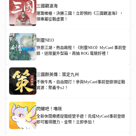
三國觀滄海
運籌帷幄，決勝三國！立即預約《三國觀滄海》，
領專屬征戰虛寶！
劍靈NEO
快意江湖，熱血啟程！《劍靈NEO》MyCard 事前登
錄，送限量外型箱，再抽 ROG 電競好禮！
三國群英傳：策定九州
不做牛馬，自由開打！參與MyCard事前登錄領征戰
資源：聚義令x2！
閃耀吧！嚕咪
全新休閒療癒捉寵經營手遊！完成MyCard事前登錄
即可獲得體力、金幣！立即參加！