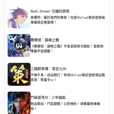
BanG Dream! 交織的樂章
奏響吧，屬於我們的樂章！完成MyCard事前登錄抽
專屬限定應援禮！
賽爾號：巔峰之戰
《賽爾號：巔峰之戰》宇宙冒險再次啟航！登錄領
專屬宇宙獎勵！
三國群英傳：策定九州
不做牛馬，自由開打！參與MyCard事前登錄領征戰
資源：聚義令x2！
鬥破蒼穹M：少年崛起
熱血集結，鬥氣開戰！立即預約，領專屬修練補
給！