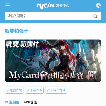
戰雙帕彌什
遊戲官網
下載APK
下載主程式
PC版儲值
APK儲值