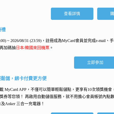
查看詳情
冊禮
 (00:00) ~ 2026/08/31 (23:59)，註冊成為MyCard會員並完成e
再加碼抽
日本/韓國來回機票
。
立即參加
輕鬆儲，綁卡付費更方便
 MyCard APP，不僅可以簡單輕鬆儲點，更享有10次領獎機
獎券等您領！ 再
啟用自動儲值服務
，就不用擔心會員帳號內點
h 11及Anker 三合一充電器
！