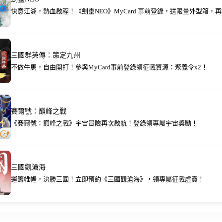
快意江湖，熱血啟程！《劍靈NEO》MyCard 事前登錄，送限量外型箱，再抽
三國群英傳：策定九州
不做牛馬，自由開打！參與MyCard事前登錄領征戰資源：聚義令x2！
賽爾號：巔峰之戰
《賽爾號：巔峰之戰》宇宙冒險再次啟航！登錄領專屬宇宙獎勵！
三國觀滄海
運籌帷幄，決勝三國！立即預約《三國觀滄海》，領專屬征戰虛寶！