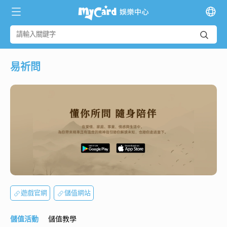
易祈問
遊戲官網
儲值網站
儲值活動
儲值教學