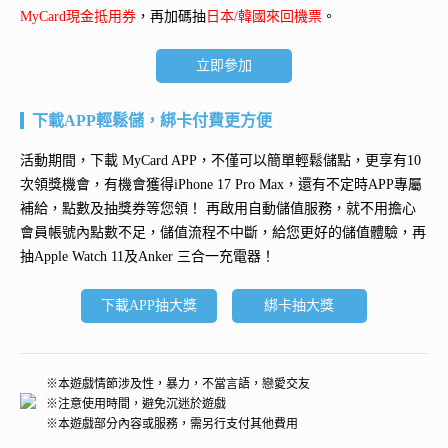
MyCard現金抵用券
，再加碼抽
日本/韓國來回機票
。
立即參加
下載APP輕鬆儲，綁卡付費更方便
活動期間，下載 MyCard APP，不僅可以簡單輕鬆儲點，更享有10
次領獎機會，有機會獲得
iPhone 17 Pro Max
，還有不定時APP專屬
補給，點數及抽獎券等您領！ 再
啟用自動儲值服務
，就不用擔心
會員帳號內點數不足，儲值流程不中斷，給您更好的儲值體驗，再
抽
Apple Watch 11及Anker 三合一充電器
！
下載APP抽大獎
綁卡抽大獎
※本遊戲情節涉及性，暴力，不當言語，戀愛交友
※注意使用時間，避免沉迷於遊戲
※本遊戲部分內容或服務，需另行支付其他費用