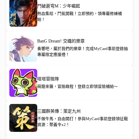
鬥破蒼穹M：少年崛起
熱血集結，鬥氣開戰！立即預約，領專屬修練補
給！
BanG Dream! 交織的樂章
奏響吧，屬於我們的樂章！完成MyCard事前登錄抽
專屬限定應援禮！
塔塔冒險隊
萌寵來襲，冒險啟程！登錄立即領冒險補給～
三國群英傳：策定九州
不做牛馬，自由開打！參與MyCard事前登錄領征戰
資源：聚義令x2！