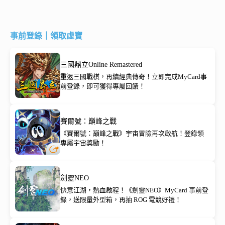
事前登錄｜領取虛寶
三國鼎立Online Remastered
重返三國戰棋，再續經典傳奇！立即完成MyCard事
前登錄，即可獲得專屬回饋！
賽爾號：巔峰之戰
《賽爾號：巔峰之戰》宇宙冒險再次啟航！登錄領
專屬宇宙獎勵！
劍靈NEO
快意江湖，熱血啟程！《劍靈NEO》MyCard 事前登
錄，送限量外型箱，再抽 ROG 電競好禮！