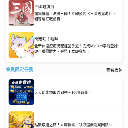
三國觀滄海
運籌帷幄，決勝三國！立即預約《三國觀滄海》，
領專屬征戰虛寶！
閃耀吧！嚕咪
全新休閒療癒捉寵經營手遊！完成MyCard事前登錄
即可獲得體力、金幣！立即參加！
會員限定任務
查看更多
天天都能領取簽到禮～100%有獎！
點數環遊之旅！立即探索，領取隨機隱藏回饋>>