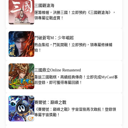
三國觀滄海
運籌帷幄，決勝三國！立即預約《三國觀滄海》，
領專屬征戰虛寶！
鬥破蒼穹M：少年崛起
熱血集結，鬥氣開戰！立即預約，領專屬修練補
給！
三國鼎立Online Remastered
重返三國戰棋，再續經典傳奇！立即完成MyCard事
前登錄，即可獲得專屬回饋！
賽爾號：巔峰之戰
《賽爾號：巔峰之戰》宇宙冒險再次啟航！登錄領
專屬宇宙獎勵！