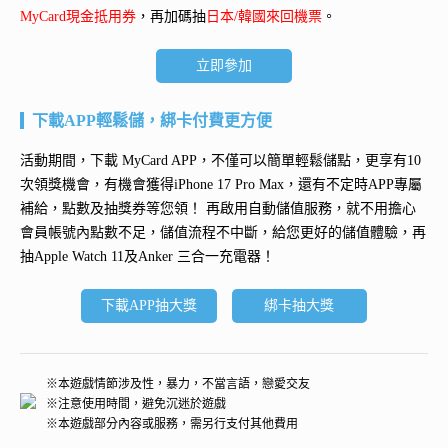
MyCard現金抵用券
，再加碼抽
日本/韓國來回機票
。
立即參加
下載APP輕鬆儲，綁卡付費更方便
活動期間，下載 MyCard APP，不僅可以簡單輕鬆儲點，更享有10
次領獎機會，有機會獲得
iPhone 17 Pro Max
，還有不定時APP專屬
補給，點數及抽獎券等您領！ 再
啟用自動儲值服務
，就不用擔心
會員帳號內點數不足，儲值流程不中斷，給您更好的儲值體驗，再
抽
Apple Watch 11及Anker 三合一充電器
！
下載APP抽大獎
綁卡抽大獎
※本遊戲情節涉及性，暴力，不當言語，戀愛交友
※注意使用時間，避免沉迷於遊戲
※本遊戲部分內容或服務，需另行支付其他費用