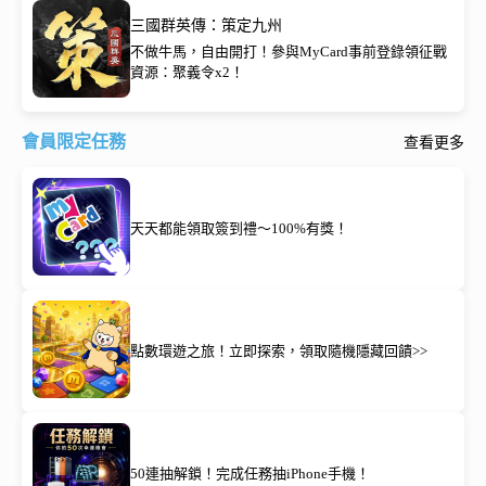
三國群英傳：策定九州
不做牛馬，自由開打！參與MyCard事前登錄領征戰
資源：聚義令x2！
會員限定任務
查看更多
天天都能領取簽到禮～100%有獎！
點數環遊之旅！立即探索，領取隨機隱藏回饋>>
50連抽解鎖！完成任務抽iPhone手機！