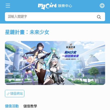
星鏈計畫：未來少女
儲值網站
儲值活動
儲值教學