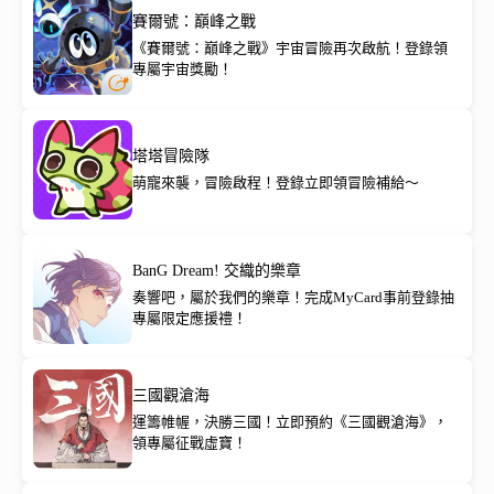
賽爾號：巔峰之戰
《賽爾號：巔峰之戰》宇宙冒險再次啟航！登錄領
專屬宇宙獎勵！
塔塔冒險隊
萌寵來襲，冒險啟程！登錄立即領冒險補給～
BanG Dream! 交織的樂章
奏響吧，屬於我們的樂章！完成MyCard事前登錄抽
專屬限定應援禮！
三國觀滄海
運籌帷幄，決勝三國！立即預約《三國觀滄海》，
領專屬征戰虛寶！