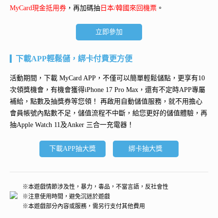
MyCard現金抵用券
，再加碼抽
日本/韓國來回機票
。
立即參加
下載APP輕鬆儲，綁卡付費更方便
活動期間，下載 MyCard APP，不僅可以簡單輕鬆儲點，更享有10
次領獎機會，有機會獲得
iPhone 17 Pro Max
，還有不定時APP專屬
補給，點數及抽獎券等您領！ 再
啟用自動儲值服務
，就不用擔心
會員帳號內點數不足，儲值流程不中斷，給您更好的儲值體驗，再
抽
Apple Watch 11及Anker 三合一充電器
！
下載APP抽大獎
綁卡抽大獎
※本遊戲情節涉及性，暴力，毒品，不當言語，反社會性
※注意使用時間，避免沉迷於遊戲
※本遊戲部分內容或服務，需另行支付其他費用