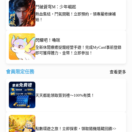
鬥破蒼穹M：少年崛起
熱血集結，鬥氣開戰！立即預約，領專屬修練補
給！
閃耀吧！嚕咪
全新休閒療癒捉寵經營手遊！完成MyCard事前登錄
即可獲得體力、金幣！立即參加！
會員限定任務
查看更多
天天都能領取簽到禮～100%有獎！
點數環遊之旅！立即探索，領取隨機隱藏回饋>>