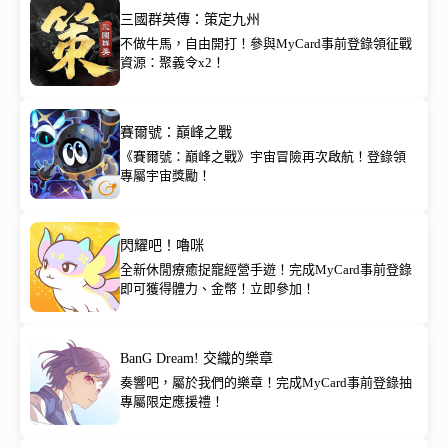
三國群英傳：策定九州
不做牛馬，自由開打！參與MyCard事前登錄領征戰
資源：聚義令x2！
賽爾號：巔峰之戰
《賽爾號：巔峰之戰》宇宙冒險再次啟航！登錄領
專屬宇宙獎勵！
閃耀吧！嚕咪
全新休閒療癒捉寵經營手遊！完成MyCard事前登錄
即可獲得體力、金幣！立即參加！
BanG Dream! 交織的樂章
奏響吧，屬於我們的樂章！完成MyCard事前登錄抽
專屬限定應援禮！