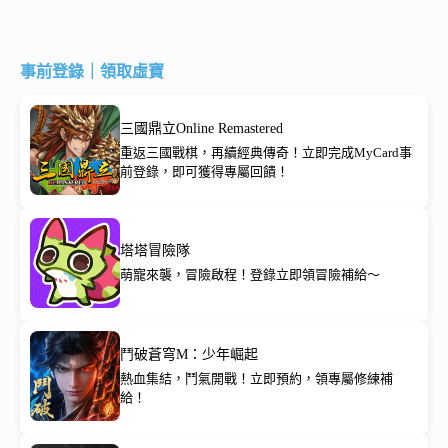
事前登錄｜領取虛寶
三國鼎立Online Remastered
重返三國戰棋，再續經典傳奇！立即完成MyCard事
前登錄，即可獲得專屬回饋！
塔塔冒險隊
萌寵來襲，冒險啟程！登錄立即領冒險補給～
鬥破蒼穹M：少年崛起
熱血集結，鬥氣開戰！立即預約，領專屬修練補
給！