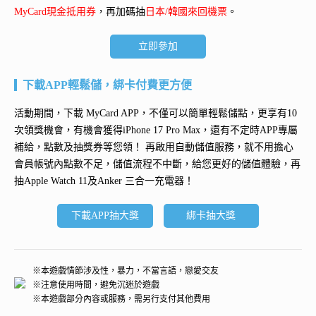
MyCard現金抵用券
，再加碼抽
日本/韓國來回機票
。
立即參加
下載APP輕鬆儲，綁卡付費更方便
活動期間，下載 MyCard APP，不僅可以簡單輕鬆儲點，更享有10
次領獎機會，有機會獲得
iPhone 17 Pro Max
，還有不定時APP專屬
補給，點數及抽獎券等您領！ 再
啟用自動儲值服務
，就不用擔心
會員帳號內點數不足，儲值流程不中斷，給您更好的儲值體驗，再
抽
Apple Watch 11及Anker 三合一充電器
！
下載APP抽大獎
綁卡抽大獎
※本遊戲情節涉及性，暴力，不當言語，戀愛交友
※注意使用時間，避免沉迷於遊戲
※本遊戲部分內容或服務，需另行支付其他費用