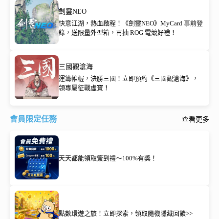
劍靈NEO
快意江湖，熱血啟程！《劍靈NEO》MyCard 事前登
錄，送限量外型箱，再抽 ROG 電競好禮！
三國觀滄海
運籌帷幄，決勝三國！立即預約《三國觀滄海》，
領專屬征戰虛寶！
會員限定任務
查看更多
天天都能領取簽到禮～100%有獎！
點數環遊之旅！立即探索，領取隨機隱藏回饋>>