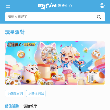
玩星派對
遊戲官網
儲值網站
儲值活動
儲值教學