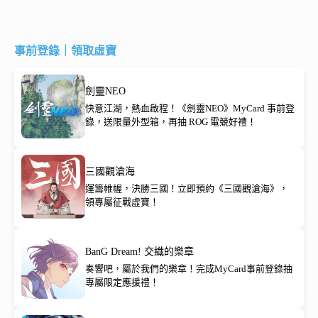
事前登錄｜領取虛寶
劍靈NEO
快意江湖，熱血啟程！《劍靈NEO》MyCard 事前登
錄，送限量外型箱，再抽 ROG 電競好禮！
三國觀滄海
運籌帷幄，決勝三國！立即預約《三國觀滄海》，
領專屬征戰虛寶！
BanG Dream! 交織的樂章
奏響吧，屬於我們的樂章！完成MyCard事前登錄抽
專屬限定應援禮！