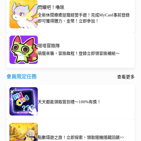
閃耀吧！嚕咪
全新休閒療癒捉寵經營手遊！完成MyCard事前登錄
即可獲得體力、金幣！立即參加！
塔塔冒險隊
萌寵來襲，冒險啟程！登錄立即領冒險補給～
會員限定任務
查看更多
天天都能領取簽到禮～100%有獎！
點數環遊之旅！立即探索，領取隨機隱藏回饋>>