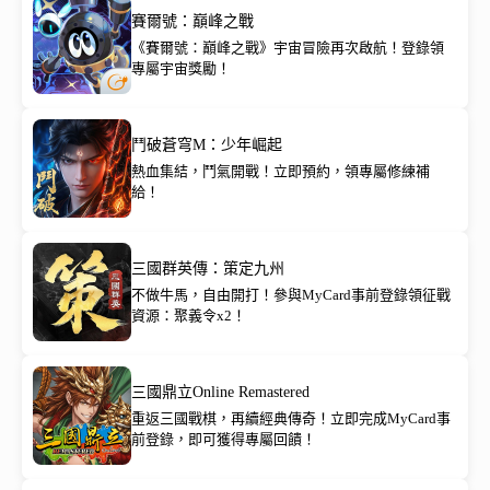
賽爾號：巔峰之戰
《賽爾號：巔峰之戰》宇宙冒險再次啟航！登錄領
專屬宇宙獎勵！
鬥破蒼穹M：少年崛起
熱血集結，鬥氣開戰！立即預約，領專屬修練補
給！
三國群英傳：策定九州
不做牛馬，自由開打！參與MyCard事前登錄領征戰
資源：聚義令x2！
三國鼎立Online Remastered
重返三國戰棋，再續經典傳奇！立即完成MyCard事
前登錄，即可獲得專屬回饋！