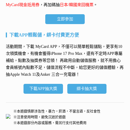
MyCard現金抵用券
，再加碼抽
日本/韓國來回機票
。
立即參加
下載APP輕鬆儲，綁卡付費更方便
活動期間，下載 MyCard APP，不僅可以簡單輕鬆儲點，更享有10
次領獎機會，有機會獲得
iPhone 17 Pro Max
，還有不定時APP專屬
補給，點數及抽獎券等您領！ 再
啟用自動儲值服務
，就不用擔心
會員帳號內點數不足，儲值流程不中斷，給您更好的儲值體驗，再
抽
Apple Watch 11及Anker 三合一充電器
！
下載APP抽大獎
綁卡抽大獎
※本遊戲情節涉及性，暴力，菸酒，不當言語，反社會性
※注意使用時間，避免沉迷於遊戲
※本遊戲部分內容或服務，需另行支付其他費用