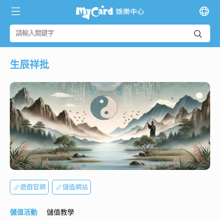
生辰祥批
遊戲官網
儲值網站
儲值活動
儲值教學