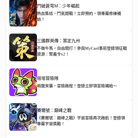
鬥破蒼穹M：少年崛起
熱血集結，鬥氣開戰！立即預約，領專屬修練補
給！
三國群英傳：策定九州
不做牛馬，自由開打！參與MyCard事前登錄領征戰
資源：聚義令x2！
塔塔冒險隊
萌寵來襲，冒險啟程！登錄立即領冒險補給～
賽爾號：巔峰之戰
《賽爾號：巔峰之戰》宇宙冒險再次啟航！登錄領
專屬宇宙獎勵！