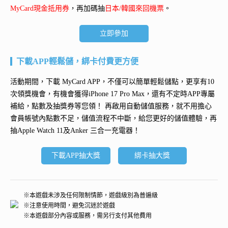
MyCard現金抵用券
，再加碼抽
日本/韓國來回機票
。
立即參加
下載APP輕鬆儲，綁卡付費更方便
活動期間，下載 MyCard APP，不僅可以簡單輕鬆儲點，更享有10
次領獎機會，有機會獲得
iPhone 17 Pro Max
，還有不定時APP專屬
補給，點數及抽獎券等您領！ 再
啟用自動儲值服務
，就不用擔心
會員帳號內點數不足，儲值流程不中斷，給您更好的儲值體驗，再
抽
Apple Watch 11及Anker 三合一充電器
！
下載APP抽大獎
綁卡抽大獎
※本遊戲未涉及任何限制情節，遊戲級別為普遍級
※注意使用時間，避免沉迷於遊戲
※本遊戲部分內容或服務，需另行支付其他費用