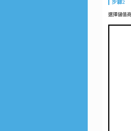
步驟2
選擇儲值