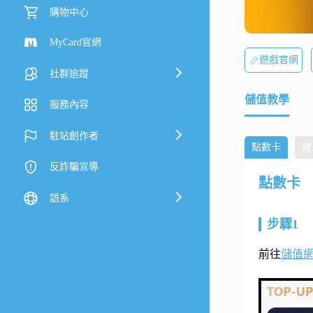
購物中心
MyCard官網
遊戲官網
社群追蹤
儲值教學
服務內容
駐站創作者
點數卡
線
反詐騙宣導
點數卡
語系
步驟1
前往
儲值