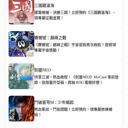
三國觀滄海
運籌帷幄，決勝三國！立即預約《三國觀滄海》，
領專屬征戰虛寶！
賽爾號：巔峰之戰
《賽爾號：巔峰之戰》宇宙冒險再次啟航！登錄領
專屬宇宙獎勵！
劍靈NEO
快意江湖，熱血啟程！《劍靈NEO》MyCard 事前登
錄，送限量外型箱，再抽 ROG 電競好禮！
鬥破蒼穹M：少年崛起
熱血集結，鬥氣開戰！立即預約，領專屬修練補
給！