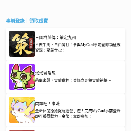
事前登錄｜領取虛寶
三國群英傳：策定九州
不做牛馬，自由開打！參與MyCard事前登錄領征戰
資源：聚義令x2！
塔塔冒險隊
萌寵來襲，冒險啟程！登錄立即領冒險補給～
閃耀吧！嚕咪
全新休閒療癒捉寵經營手遊！完成MyCard事前登錄
即可獲得體力、金幣！立即參加！