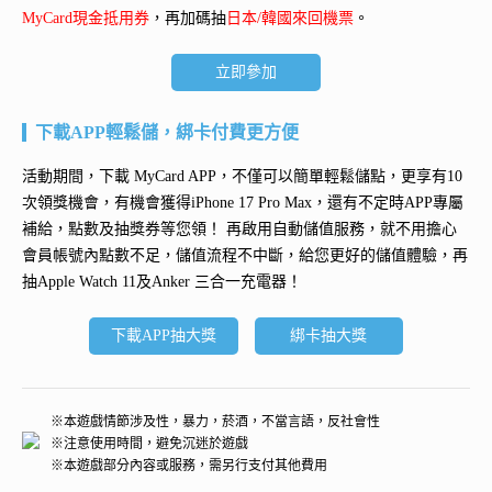
MyCard現金抵用券
，再加碼抽
日本/韓國來回機票
。
立即參加
下載APP輕鬆儲，綁卡付費更方便
活動期間，下載 MyCard APP，不僅可以簡單輕鬆儲點，更享有10
次領獎機會，有機會獲得
iPhone 17 Pro Max
，還有不定時APP專屬
補給，點數及抽獎券等您領！ 再
啟用自動儲值服務
，就不用擔心
會員帳號內點數不足，儲值流程不中斷，給您更好的儲值體驗，再
抽
Apple Watch 11及Anker 三合一充電器
！
下載APP抽大獎
綁卡抽大獎
※本遊戲情節涉及性，暴力，菸酒，不當言語，反社會性
※注意使用時間，避免沉迷於遊戲
※本遊戲部分內容或服務，需另行支付其他費用