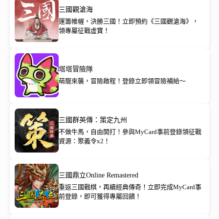
三國觀滄海
運籌帷幄，決勝三國！立即預約《三國觀滄海》，
領專屬征戰虛寶！
塔塔冒險隊
萌寵來襲，冒險啟程！登錄立即領冒險補給～
三國群英傳：策定九州
不做牛馬，自由開打！參與MyCard事前登錄領征戰
資源：聚義令x2！
三國鼎立Online Remastered
重返三國戰棋，再續經典傳奇！立即完成MyCard事
前登錄，即可獲得專屬回饋！