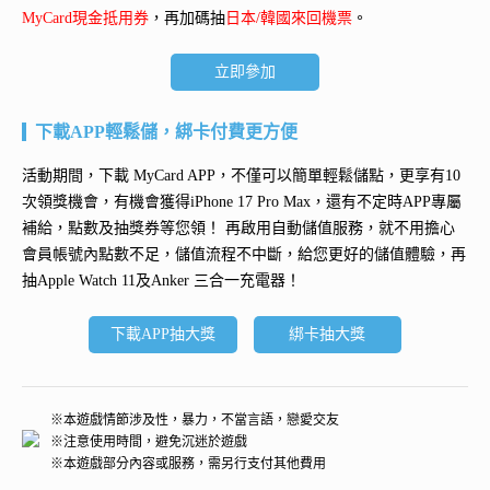
MyCard現金抵用券
，再加碼抽
日本/韓國來回機票
。
立即參加
下載APP輕鬆儲，綁卡付費更方便
活動期間，下載 MyCard APP，不僅可以簡單輕鬆儲點，更享有10
次領獎機會，有機會獲得
iPhone 17 Pro Max
，還有不定時APP專屬
補給，點數及抽獎券等您領！ 再
啟用自動儲值服務
，就不用擔心
會員帳號內點數不足，儲值流程不中斷，給您更好的儲值體驗，再
抽
Apple Watch 11及Anker 三合一充電器
！
下載APP抽大獎
綁卡抽大獎
※本遊戲情節涉及性，暴力，不當言語，戀愛交友
※注意使用時間，避免沉迷於遊戲
※本遊戲部分內容或服務，需另行支付其他費用