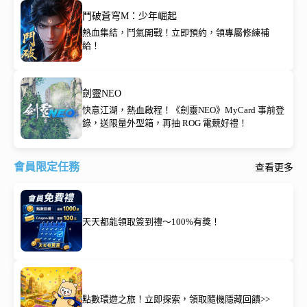
鬥破蒼穹M：少年崛起
熱血集結，鬥氣開戰！立即預約，領專屬修練補
給！
劍靈NEO
快意江湖，熱血啟程！《劍靈NEO》MyCard 事前登
錄，送限量外型箱，再抽 ROG 電競好禮！
會員限定任務
查看更多
天天都能領取簽到禮～100%有獎！
點數環遊之旅！立即探索，領取隨機隱藏回饋>>