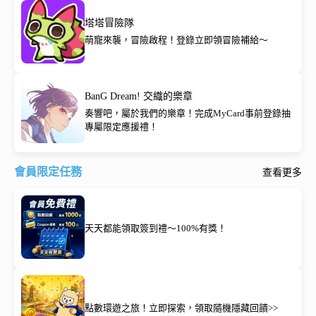
塔塔冒險隊
萌寵來襲，冒險啟程！登錄立即領冒險補給～
BanG Dream! 交織的樂章
奏響吧，屬於我們的樂章！完成MyCard事前登錄抽
專屬限定應援禮！
會員限定任務
查看更多
天天都能領取簽到禮～100%有獎！
點數環遊之旅！立即探索，領取隨機隱藏回饋>>