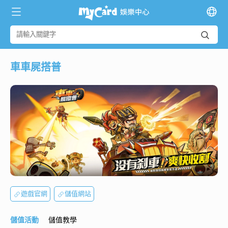
車車屍搭普
遊戲官網
儲值網站
儲值活動
儲值教學