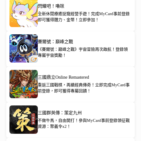
閃耀吧！嚕咪
全新休閒療癒捉寵經營手遊！完成MyCard事前登錄
即可獲得體力、金幣！立即參加！
賽爾號：巔峰之戰
《賽爾號：巔峰之戰》宇宙冒險再次啟航！登錄領
專屬宇宙獎勵！
三國鼎立Online Remastered
重返三國戰棋，再續經典傳奇！立即完成MyCard事
前登錄，即可獲得專屬回饋！
三國群英傳：策定九州
不做牛馬，自由開打！參與MyCard事前登錄領征戰
資源：聚義令x2！