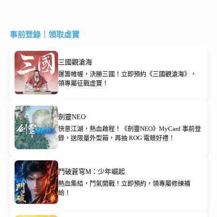
事前登錄｜領取虛寶
三國觀滄海
運籌帷幄，決勝三國！立即預約《三國觀滄海》，
領專屬征戰虛寶！
劍靈NEO
快意江湖，熱血啟程！《劍靈NEO》MyCard 事前登
錄，送限量外型箱，再抽 ROG 電競好禮！
鬥破蒼穹M：少年崛起
熱血集結，鬥氣開戰！立即預約，領專屬修練補
給！