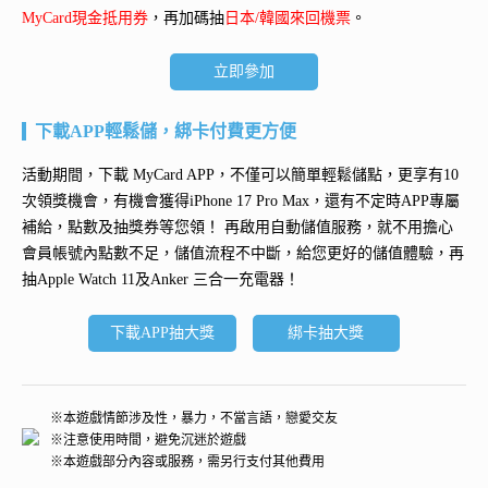
MyCard現金抵用券
，再加碼抽
日本/韓國來回機票
。
立即參加
下載APP輕鬆儲，綁卡付費更方便
活動期間，下載 MyCard APP，不僅可以簡單輕鬆儲點，更享有10
次領獎機會，有機會獲得
iPhone 17 Pro Max
，還有不定時APP專屬
補給，點數及抽獎券等您領！ 再
啟用自動儲值服務
，就不用擔心
會員帳號內點數不足，儲值流程不中斷，給您更好的儲值體驗，再
抽
Apple Watch 11及Anker 三合一充電器
！
下載APP抽大獎
綁卡抽大獎
※本遊戲情節涉及性，暴力，不當言語，戀愛交友
※注意使用時間，避免沉迷於遊戲
※本遊戲部分內容或服務，需另行支付其他費用