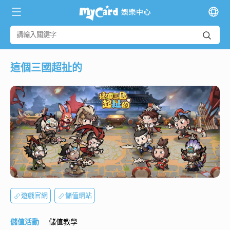
這個三國超扯的
遊戲官網
儲值網站
儲值活動
儲值教學