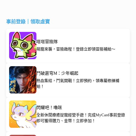
事前登錄｜領取虛寶
塔塔冒險隊
萌寵來襲，冒險啟程！登錄立即領冒險補給～
鬥破蒼穹M：少年崛起
熱血集結，鬥氣開戰！立即預約，領專屬修練補
給！
閃耀吧！嚕咪
全新休閒療癒捉寵經營手遊！完成MyCard事前登錄
即可獲得體力、金幣！立即參加！