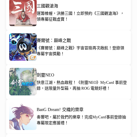
三國觀滄海
運籌帷幄，決勝三國！立即預約《三國觀滄海》，
領專屬征戰虛寶！
賽爾號：巔峰之戰
《賽爾號：巔峰之戰》宇宙冒險再次啟航！登錄領
專屬宇宙獎勵！
劍靈NEO
快意江湖，熱血啟程！《劍靈NEO》MyCard 事前登
錄，送限量外型箱，再抽 ROG 電競好禮！
BanG Dream! 交織的樂章
奏響吧，屬於我們的樂章！完成MyCard事前登錄抽
專屬限定應援禮！