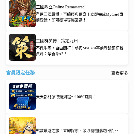
三國鼎立Online Remastered
重返三國戰棋，再續經典傳奇！立即完成MyCard事
前登錄，即可獲得專屬回饋！
三國群英傳：策定九州
不做牛馬，自由開打！參與MyCard事前登錄領征戰
資源：聚義令x2！
會員限定任務
查看更多
天天都能領取簽到禮～100%有獎！
點數環遊之旅！立即探索，領取隨機隱藏回饋>>