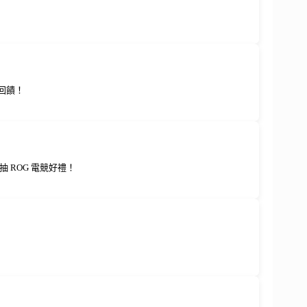
回饋！
 ROG 電競好禮！