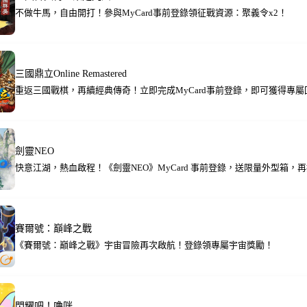
不做牛馬，自由開打！參與MyCard事前登錄領征戰資源：聚義令x2！
三國鼎立Online Remastered
重返三國戰棋，再續經典傳奇！立即完成MyCard事前登錄，即可獲得專屬
劍靈NEO
快意江湖，熱血啟程！《劍靈NEO》MyCard 事前登錄，送限量外型箱，再抽
賽爾號：巔峰之戰
《賽爾號：巔峰之戰》宇宙冒險再次啟航！登錄領專屬宇宙獎勵！
閃耀吧！嚕咪