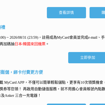
查看詳情
冊禮
 (00:00) ~ 2026/08/31 (23:59)，註冊成為MyCard會員並完成e
再加碼抽
日本/韓國來回機票
。
立即參加
輕鬆儲，綁卡付費更方便
 MyCard APP，不僅可以簡單輕鬆儲點，更享有10次領獎機
獎券等您領！ 再
啟用自動儲值服務
，就不用擔心會員帳號內點
h 11及Anker 三合一充電器
！