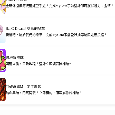
全新休閒療癒捉寵經營手遊！完成MyCard事前登錄即可獲得體力、金幣
BanG Dream! 交織的樂章
奏響吧，屬於我們的樂章！完成MyCard事前登錄抽專屬限定應援禮！
塔塔冒險隊
萌寵來襲，冒險啟程！登錄立即領冒險補給～
鬥破蒼穹M：少年崛起
熱血集結，鬥氣開戰！立即預約，領專屬修練補給！