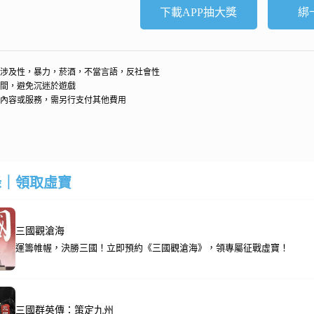
下載APP抽大獎
綁
涉及性，暴力，菸酒，不當言語，反社會性
間，避免沉迷於遊戲
內容或服務，需另行支付其他費用
錄｜領取虛寶
三國觀滄海
運籌帷幄，決勝三國！立即預約《三國觀滄海》，領專屬征戰虛寶！
三國群英傳：策定九州