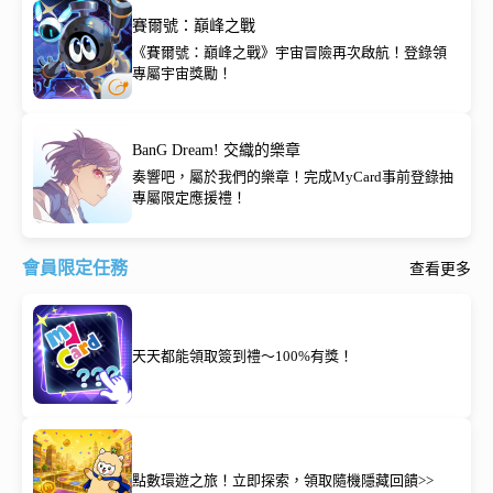
賽爾號：巔峰之戰
《賽爾號：巔峰之戰》宇宙冒險再次啟航！登錄領
專屬宇宙獎勵！
BanG Dream! 交織的樂章
奏響吧，屬於我們的樂章！完成MyCard事前登錄抽
專屬限定應援禮！
會員限定任務
查看更多
天天都能領取簽到禮～100%有獎！
點數環遊之旅！立即探索，領取隨機隱藏回饋>>