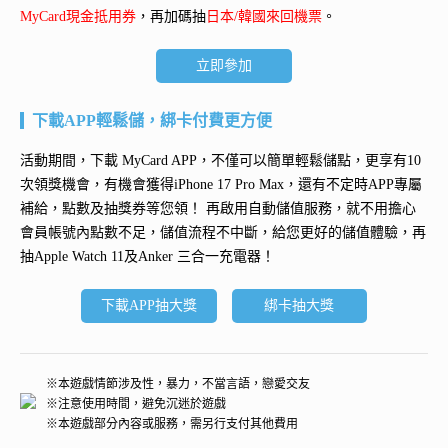
MyCard現金抵用券
，再加碼抽
日本/韓國來回機票
。
立即參加
下載APP輕鬆儲，綁卡付費更方便
活動期間，下載 MyCard APP，不僅可以簡單輕鬆儲點，更享有10
次領獎機會，有機會獲得
iPhone 17 Pro Max
，還有不定時APP專屬
補給，點數及抽獎券等您領！ 再
啟用自動儲值服務
，就不用擔心
會員帳號內點數不足，儲值流程不中斷，給您更好的儲值體驗，再
抽
Apple Watch 11及Anker 三合一充電器
！
下載APP抽大獎
綁卡抽大獎
※本遊戲情節涉及性，暴力，不當言語，戀愛交友
※注意使用時間，避免沉迷於遊戲
※本遊戲部分內容或服務，需另行支付其他費用