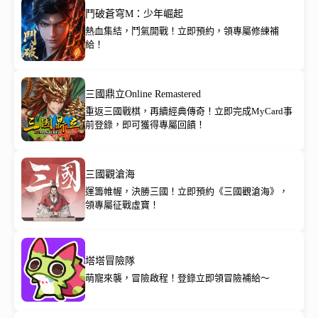
鬥破蒼穹M：少年崛起
熱血集結，鬥氣開戰！立即預約，領專屬修練補
給！
三國鼎立Online Remastered
重返三國戰棋，再續經典傳奇！立即完成MyCard事
前登錄，即可獲得專屬回饋！
三國觀滄海
運籌帷幄，決勝三國！立即預約《三國觀滄海》，
領專屬征戰虛寶！
塔塔冒險隊
萌寵來襲，冒險啟程！登錄立即領冒險補給～