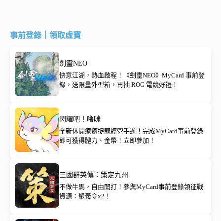
事前登錄｜領取虛寶
劍靈NEO
快意江湖，熱血啟程！《劍靈NEO》MyCard 事前登
錄，送限量外型箱，再抽 ROG 電競好禮！
閃耀吧！嚕咪
全新休閒療癒捉寵經營手遊！完成MyCard事前登錄
即可獲得體力、金幣！立即參加！
三國群英傳：策定九州
不做牛馬，自由開打！參與MyCard事前登錄領征戰
資源：聚義令x2！