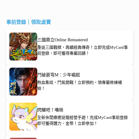
事前登錄｜領取虛寶
三國鼎立Online Remastered
重返三國戰棋，再續經典傳奇！立即完成MyCard事
前登錄，即可獲得專屬回饋！
鬥破蒼穹M：少年崛起
熱血集結，鬥氣開戰！立即預約，領專屬修練補
給！
閃耀吧！嚕咪
全新休閒療癒捉寵經營手遊！完成MyCard事前登錄
即可獲得體力、金幣！立即參加！