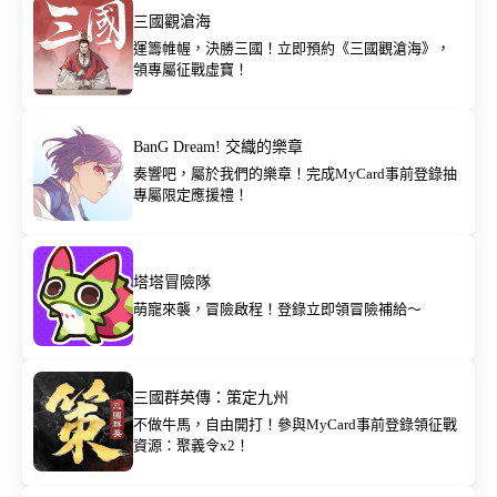
三國觀滄海
運籌帷幄，決勝三國！立即預約《三國觀滄海》，
領專屬征戰虛寶！
BanG Dream! 交織的樂章
奏響吧，屬於我們的樂章！完成MyCard事前登錄抽
專屬限定應援禮！
塔塔冒險隊
萌寵來襲，冒險啟程！登錄立即領冒險補給～
三國群英傳：策定九州
不做牛馬，自由開打！參與MyCard事前登錄領征戰
資源：聚義令x2！