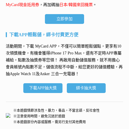
MyCard現金抵用券
，再加碼抽
日本/韓國來回機票
。
立即參加
下載APP輕鬆儲，綁卡付費更方便
活動期間，下載 MyCard APP，不僅可以簡單輕鬆儲點，更享有10
次領獎機會，有機會獲得
iPhone 17 Pro Max
，還有不定時APP專屬
補給，點數及抽獎券等您領！ 再
啟用自動儲值服務
，就不用擔心
會員帳號內點數不足，儲值流程不中斷，給您更好的儲值體驗，再
抽
Apple Watch 11及Anker 三合一充電器
！
下載APP抽大獎
綁卡抽大獎
※本遊戲情節涉及性，暴力，毒品，不當言語，反社會性
※注意使用時間，避免沉迷於遊戲
※本遊戲部分內容或服務，需另行支付其他費用