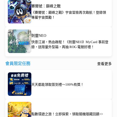
賽爾號：巔峰之戰
《賽爾號：巔峰之戰》宇宙冒險再次啟航！登錄領
專屬宇宙獎勵！
劍靈NEO
快意江湖，熱血啟程！《劍靈NEO》MyCard 事前登
錄，送限量外型箱，再抽 ROG 電競好禮！
會員限定任務
查看更多
天天都能領取簽到禮～100%有獎！
點數環遊之旅！立即探索，領取隨機隱藏回饋>>