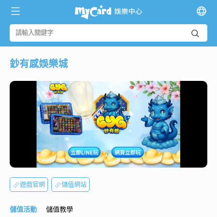
鈔有感娛樂城
遊戲官網
儲值網站
儲值活動
儲值教學