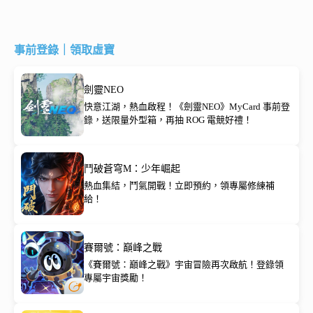
事前登錄｜領取虛寶
劍靈NEO
快意江湖，熱血啟程！《劍靈NEO》MyCard 事前登
錄，送限量外型箱，再抽 ROG 電競好禮！
鬥破蒼穹M：少年崛起
熱血集結，鬥氣開戰！立即預約，領專屬修練補
給！
賽爾號：巔峰之戰
《賽爾號：巔峰之戰》宇宙冒險再次啟航！登錄領
專屬宇宙獎勵！