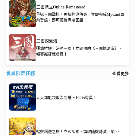
三國鼎立Online Remastered
重返三國戰棋，再續經典傳奇！立即完成MyCard事
前登錄，即可獲得專屬回饋！
三國觀滄海
運籌帷幄，決勝三國！立即預約《三國觀滄海》，
領專屬征戰虛寶！
會員限定任務
查看更多
天天都能領取簽到禮～100%有獎！
點數環遊之旅！立即探索，領取隨機隱藏回饋>>