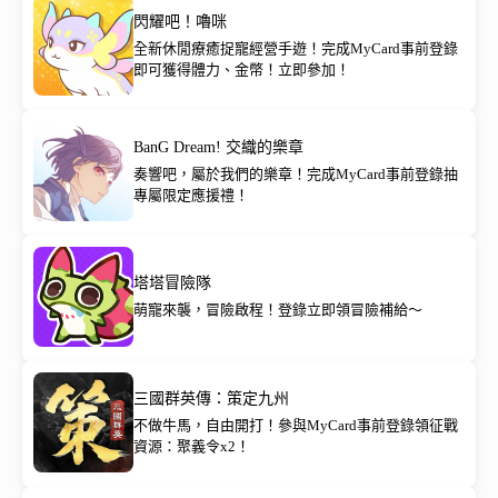
閃耀吧！嚕咪
全新休閒療癒捉寵經營手遊！完成MyCard事前登錄
即可獲得體力、金幣！立即參加！
BanG Dream! 交織的樂章
奏響吧，屬於我們的樂章！完成MyCard事前登錄抽
專屬限定應援禮！
塔塔冒險隊
萌寵來襲，冒險啟程！登錄立即領冒險補給～
三國群英傳：策定九州
不做牛馬，自由開打！參與MyCard事前登錄領征戰
資源：聚義令x2！