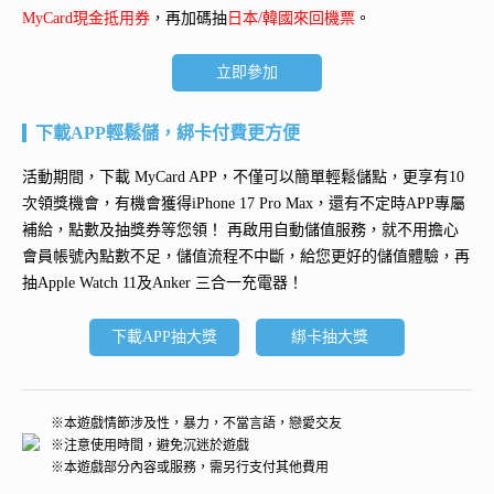
MyCard現金抵用券
，再加碼抽
日本/韓國來回機票
。
立即參加
下載APP輕鬆儲，綁卡付費更方便
活動期間，下載 MyCard APP，不僅可以簡單輕鬆儲點，更享有10
次領獎機會，有機會獲得
iPhone 17 Pro Max
，還有不定時APP專屬
補給，點數及抽獎券等您領！ 再
啟用自動儲值服務
，就不用擔心
會員帳號內點數不足，儲值流程不中斷，給您更好的儲值體驗，再
抽
Apple Watch 11及Anker 三合一充電器
！
下載APP抽大獎
綁卡抽大獎
※本遊戲情節涉及性，暴力，不當言語，戀愛交友
※注意使用時間，避免沉迷於遊戲
※本遊戲部分內容或服務，需另行支付其他費用