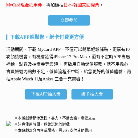
MyCard現金抵用券
，再加碼抽
日本/韓國來回機票
。
立即參加
下載APP輕鬆儲，綁卡付費更方便
活動期間，下載 MyCard APP，不僅可以簡單輕鬆儲點，更享有10
次領獎機會，有機會獲得
iPhone 17 Pro Max
，還有不定時APP專屬
補給，點數及抽獎券等您領！ 再
啟用自動儲值服務
，就不用擔心
會員帳號內點數不足，儲值流程不中斷，給您更好的儲值體驗，再
抽
Apple Watch 11及Anker 三合一充電器
！
下載APP抽大獎
綁卡抽大獎
※本遊戲情節涉及性，暴力，不當言語，戀愛交友
※注意使用時間，避免沉迷於遊戲
※本遊戲部分內容或服務，需另行支付其他費用