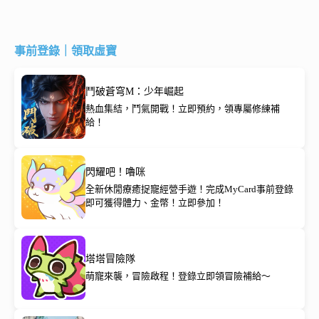
事前登錄｜領取虛寶
鬥破蒼穹M：少年崛起
熱血集結，鬥氣開戰！立即預約，領專屬修練補
給！
閃耀吧！嚕咪
全新休閒療癒捉寵經營手遊！完成MyCard事前登錄
即可獲得體力、金幣！立即參加！
塔塔冒險隊
萌寵來襲，冒險啟程！登錄立即領冒險補給～