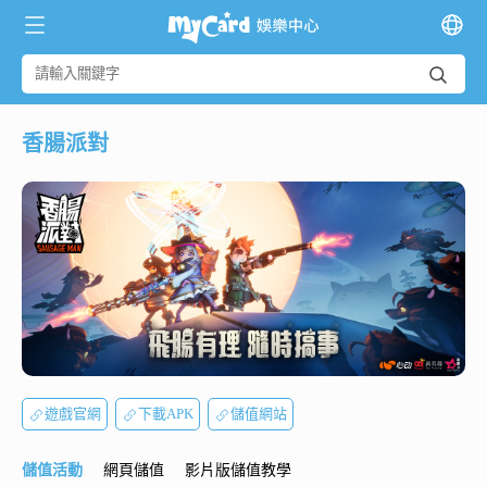
香腸派對
遊戲官網
下載APK
儲值網站
儲值活動
網頁儲值
影片版儲值教學