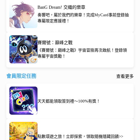
BanG Dream! 交織的樂章
奏響吧，屬於我們的樂章！完成MyCard事前登錄抽
專屬限定應援禮！
賽爾號：巔峰之戰
《賽爾號：巔峰之戰》宇宙冒險再次啟航！登錄領
專屬宇宙獎勵！
會員限定任務
查看更多
天天都能領取簽到禮～100%有獎！
點數環遊之旅！立即探索，領取隨機隱藏回饋>>