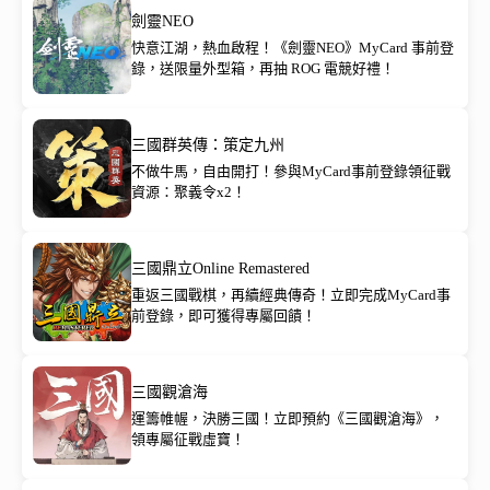
劍靈NEO
快意江湖，熱血啟程！《劍靈NEO》MyCard 事前登
錄，送限量外型箱，再抽 ROG 電競好禮！
三國群英傳：策定九州
不做牛馬，自由開打！參與MyCard事前登錄領征戰
資源：聚義令x2！
三國鼎立Online Remastered
重返三國戰棋，再續經典傳奇！立即完成MyCard事
前登錄，即可獲得專屬回饋！
三國觀滄海
運籌帷幄，決勝三國！立即預約《三國觀滄海》，
領專屬征戰虛寶！