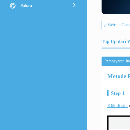
Bahasa
Website Gam
Top Up dari 
Pembayaran In
Metode 
Step 1
Klik di sini
u