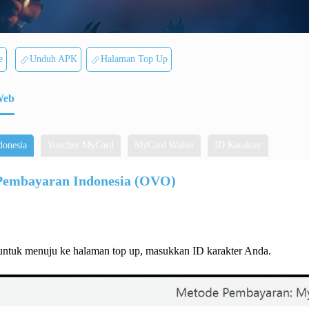
e
Unduh APK
Halaman Top Up
Web
donesia
Voucher MyCard
MyCard Wallet
ID Karakter
Pembayaran Indonesia (OVO)
ntuk menuju ke halaman top up, masukkan ID karakter Anda.