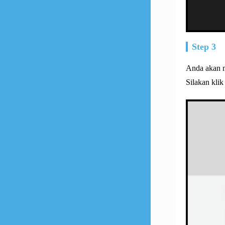
Step 3
Anda akan m
Silakan kli