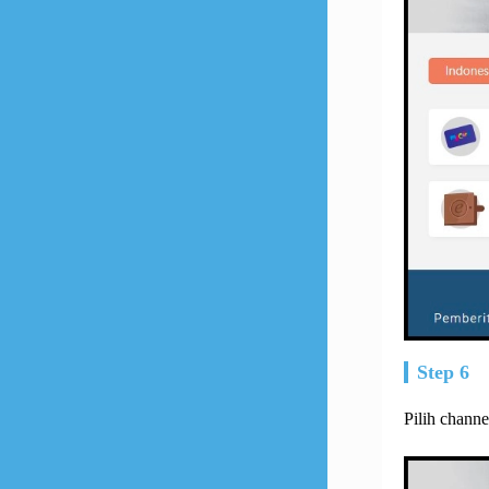
Step 6
Pilih chann