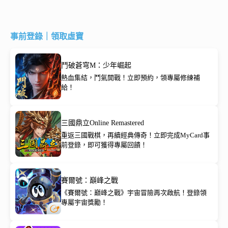
事前登錄｜領取虛寶
鬥破蒼穹M：少年崛起
熱血集結，鬥氣開戰！立即預約，領專屬修練補
給！
三國鼎立Online Remastered
重返三國戰棋，再續經典傳奇！立即完成MyCard事
前登錄，即可獲得專屬回饋！
賽爾號：巔峰之戰
《賽爾號：巔峰之戰》宇宙冒險再次啟航！登錄領
專屬宇宙獎勵！