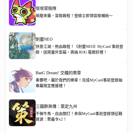
塔塔冒險隊
萌寵來襲，冒險啟程！登錄立即領冒險補給～
劍靈NEO
快意江湖，熱血啟程！《劍靈NEO》MyCard 事前登
錄，送限量外型箱，再抽 ROG 電競好禮！
BanG Dream! 交織的樂章
奏響吧，屬於我們的樂章！完成MyCard事前登錄抽
專屬限定應援禮！
三國群英傳：策定九州
不做牛馬，自由開打！參與MyCard事前登錄領征戰
資源：聚義令x2！