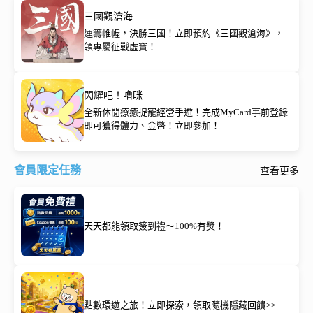
三國觀滄海
運籌帷幄，決勝三國！立即預約《三國觀滄海》，
領專屬征戰虛寶！
閃耀吧！嚕咪
全新休閒療癒捉寵經營手遊！完成MyCard事前登錄
即可獲得體力、金幣！立即參加！
會員限定任務
查看更多
天天都能領取簽到禮～100%有獎！
點數環遊之旅！立即探索，領取隨機隱藏回饋>>