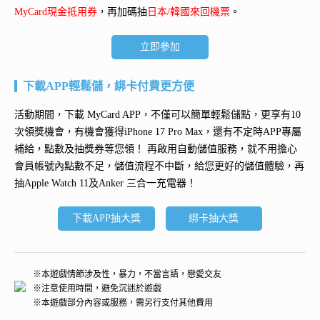
MyCard現金抵用券
，再加碼抽
日本/韓國來回機票
。
立即參加
下載APP輕鬆儲，綁卡付費更方便
活動期間，下載 MyCard APP，不僅可以簡單輕鬆儲點，更享有10
次領獎機會，有機會獲得
iPhone 17 Pro Max
，還有不定時APP專屬
補給，點數及抽獎券等您領！ 再
啟用自動儲值服務
，就不用擔心
會員帳號內點數不足，儲值流程不中斷，給您更好的儲值體驗，再
抽
Apple Watch 11及Anker 三合一充電器
！
下載APP抽大獎
綁卡抽大獎
※本遊戲情節涉及性，暴力，不當言語，戀愛交友
※注意使用時間，避免沉迷於遊戲
※本遊戲部分內容或服務，需另行支付其他費用