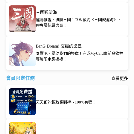
三國觀滄海
運籌帷幄，決勝三國！立即預約《三國觀滄海》，
領專屬征戰虛寶！
BanG Dream! 交織的樂章
奏響吧，屬於我們的樂章！完成MyCard事前登錄抽
專屬限定應援禮！
會員限定任務
查看更多
天天都能領取簽到禮～100%有獎！