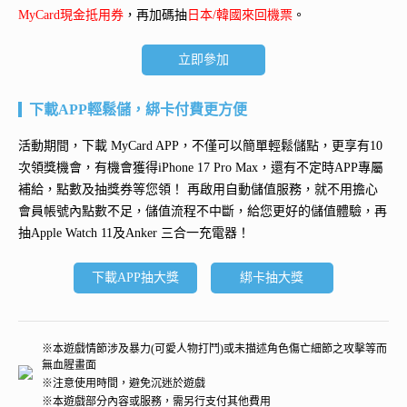
MyCard現金抵用券
，再加碼抽
日本/韓國來回機票
。
立即參加
下載APP輕鬆儲，綁卡付費更方便
活動期間，下載 MyCard APP，不僅可以簡單輕鬆儲點，更享有10
次領獎機會，有機會獲得
iPhone 17 Pro Max
，還有不定時APP專屬
補給，點數及抽獎券等您領！ 再
啟用自動儲值服務
，就不用擔心
會員帳號內點數不足，儲值流程不中斷，給您更好的儲值體驗，再
抽
Apple Watch 11及Anker 三合一充電器
！
下載APP抽大獎
綁卡抽大獎
※本遊戲情節涉及暴力(可愛人物打鬥)或未描述角色傷亡細節之攻擊等而
無血腥畫面
※注意使用時間，避免沉迷於遊戲
※本遊戲部分內容或服務，需另行支付其他費用