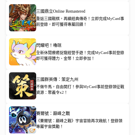
三國鼎立Online Remastered
重返三國戰棋，再續經典傳奇！立即完成MyCard事
前登錄，即可獲得專屬回饋！
閃耀吧！嚕咪
全新休閒療癒捉寵經營手遊！完成MyCard事前登錄
即可獲得體力、金幣！立即參加！
三國群英傳：策定九州
不做牛馬，自由開打！參與MyCard事前登錄領征戰
資源：聚義令x2！
賽爾號：巔峰之戰
《賽爾號：巔峰之戰》宇宙冒險再次啟航！登錄領
專屬宇宙獎勵！