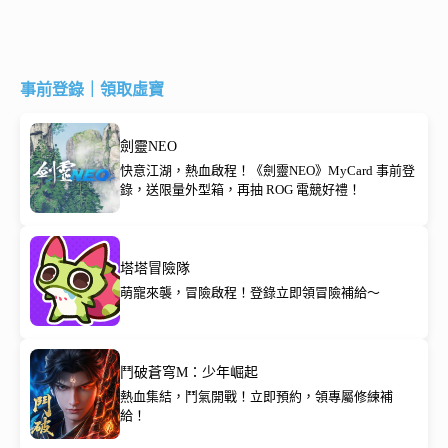
事前登錄｜領取虛寶
劍靈NEO
快意江湖，熱血啟程！《劍靈NEO》MyCard 事前登
錄，送限量外型箱，再抽 ROG 電競好禮！
塔塔冒險隊
萌寵來襲，冒險啟程！登錄立即領冒險補給～
鬥破蒼穹M：少年崛起
熱血集結，鬥氣開戰！立即預約，領專屬修練補
給！