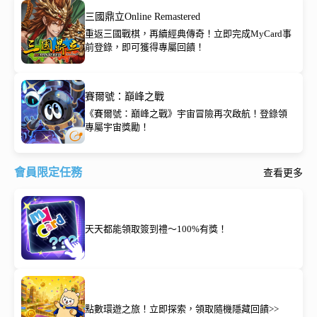
三國鼎立Online Remastered
重返三國戰棋，再續經典傳奇！立即完成MyCard事
前登錄，即可獲得專屬回饋！
賽爾號：巔峰之戰
《賽爾號：巔峰之戰》宇宙冒險再次啟航！登錄領
專屬宇宙獎勵！
會員限定任務
查看更多
天天都能領取簽到禮～100%有獎！
點數環遊之旅！立即探索，領取隨機隱藏回饋>>