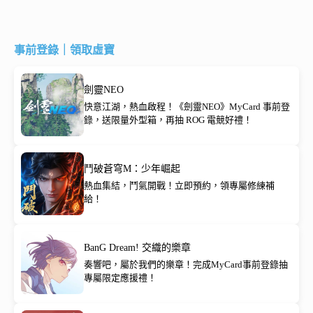
事前登錄｜領取虛寶
劍靈NEO
快意江湖，熱血啟程！《劍靈NEO》MyCard 事前登
錄，送限量外型箱，再抽 ROG 電競好禮！
鬥破蒼穹M：少年崛起
熱血集結，鬥氣開戰！立即預約，領專屬修練補
給！
BanG Dream! 交織的樂章
奏響吧，屬於我們的樂章！完成MyCard事前登錄抽
專屬限定應援禮！