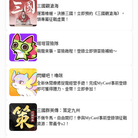
三國觀滄海
運籌帷幄，決勝三國！立即預約《三國觀滄海》，
領專屬征戰虛寶！
塔塔冒險隊
萌寵來襲，冒險啟程！登錄立即領冒險補給～
閃耀吧！嚕咪
全新休閒療癒捉寵經營手遊！完成MyCard事前登錄
即可獲得體力、金幣！立即參加！
三國群英傳：策定九州
不做牛馬，自由開打！參與MyCard事前登錄領征戰
資源：聚義令x2！