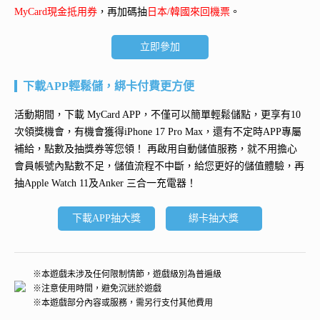
MyCard現金抵用券
，再加碼抽
日本/韓國來回機票
。
立即參加
下載APP輕鬆儲，綁卡付費更方便
活動期間，下載 MyCard APP，不僅可以簡單輕鬆儲點，更享有10
次領獎機會，有機會獲得
iPhone 17 Pro Max
，還有不定時APP專屬
補給，點數及抽獎券等您領！ 再
啟用自動儲值服務
，就不用擔心
會員帳號內點數不足，儲值流程不中斷，給您更好的儲值體驗，再
抽
Apple Watch 11及Anker 三合一充電器
！
下載APP抽大獎
綁卡抽大獎
※本遊戲未涉及任何限制情節，遊戲級別為普遍級
※注意使用時間，避免沉迷於遊戲
※本遊戲部分內容或服務，需另行支付其他費用