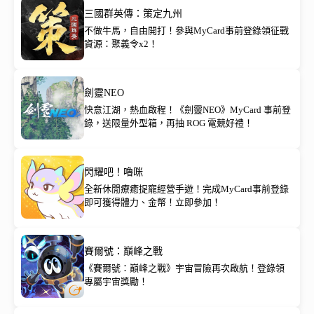
三國群英傳：策定九州
不做牛馬，自由開打！參與MyCard事前登錄領征戰
資源：聚義令x2！
劍靈NEO
快意江湖，熱血啟程！《劍靈NEO》MyCard 事前登
錄，送限量外型箱，再抽 ROG 電競好禮！
閃耀吧！嚕咪
全新休閒療癒捉寵經營手遊！完成MyCard事前登錄
即可獲得體力、金幣！立即參加！
賽爾號：巔峰之戰
《賽爾號：巔峰之戰》宇宙冒險再次啟航！登錄領
專屬宇宙獎勵！