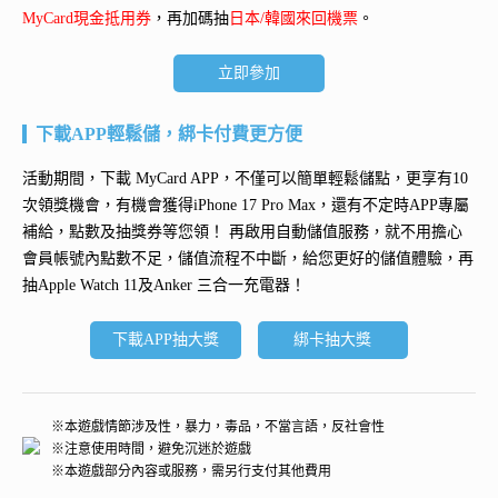
MyCard現金抵用券
，再加碼抽
日本/韓國來回機票
。
立即參加
下載APP輕鬆儲，綁卡付費更方便
活動期間，下載 MyCard APP，不僅可以簡單輕鬆儲點，更享有10
次領獎機會，有機會獲得
iPhone 17 Pro Max
，還有不定時APP專屬
補給，點數及抽獎券等您領！ 再
啟用自動儲值服務
，就不用擔心
會員帳號內點數不足，儲值流程不中斷，給您更好的儲值體驗，再
抽
Apple Watch 11及Anker 三合一充電器
！
下載APP抽大獎
綁卡抽大獎
※本遊戲情節涉及性，暴力，毒品，不當言語，反社會性
※注意使用時間，避免沉迷於遊戲
※本遊戲部分內容或服務，需另行支付其他費用