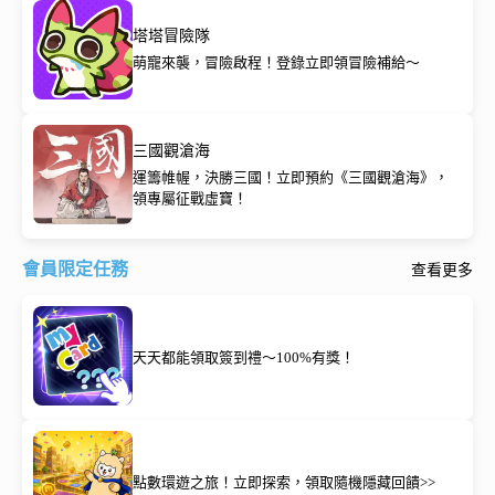
塔塔冒險隊
萌寵來襲，冒險啟程！登錄立即領冒險補給～
三國觀滄海
運籌帷幄，決勝三國！立即預約《三國觀滄海》，
領專屬征戰虛寶！
會員限定任務
查看更多
天天都能領取簽到禮～100%有獎！
點數環遊之旅！立即探索，領取隨機隱藏回饋>>