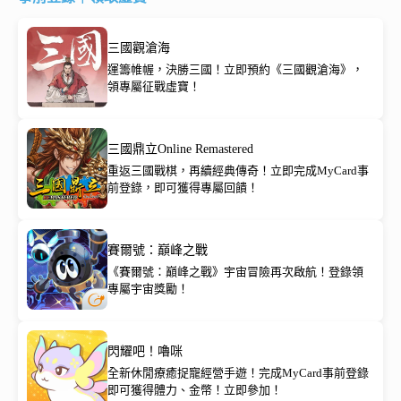
三國觀滄海
運籌帷幄，決勝三國！立即預約《三國觀滄海》，
領專屬征戰虛寶！
三國鼎立Online Remastered
重返三國戰棋，再續經典傳奇！立即完成MyCard事
前登錄，即可獲得專屬回饋！
賽爾號：巔峰之戰
《賽爾號：巔峰之戰》宇宙冒險再次啟航！登錄領
專屬宇宙獎勵！
閃耀吧！嚕咪
全新休閒療癒捉寵經營手遊！完成MyCard事前登錄
即可獲得體力、金幣！立即參加！