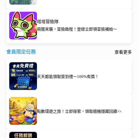
塔塔冒險隊
萌寵來襲，冒險啟程！登錄立即領冒險補給～
會員限定任務
查看更多
天天都能領取簽到禮～100%有獎！
點數環遊之旅！立即探索，領取隨機隱藏回饋>>