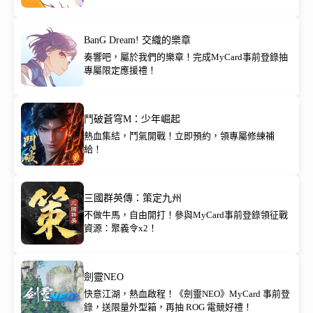
BanG Dream! 交織的樂章
奏響吧，屬於我們的樂章！完成MyCard事前登錄抽
專屬限定應援禮！
鬥破蒼穹M：少年崛起
熱血集結，鬥氣開戰！立即預約，領專屬修練補
給！
三國群英傳：策定九州
不做牛馬，自由開打！參與MyCard事前登錄領征戰
資源：聚義令x2！
劍靈NEO
快意江湖，熱血啟程！《劍靈NEO》MyCard 事前登
錄，送限量外型箱，再抽 ROG 電競好禮！