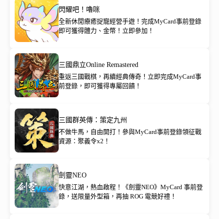
閃耀吧！嚕咪
全新休閒療癒捉寵經營手遊！完成MyCard事前登錄
即可獲得體力、金幣！立即參加！
三國鼎立Online Remastered
重返三國戰棋，再續經典傳奇！立即完成MyCard事
前登錄，即可獲得專屬回饋！
三國群英傳：策定九州
不做牛馬，自由開打！參與MyCard事前登錄領征戰
資源：聚義令x2！
劍靈NEO
快意江湖，熱血啟程！《劍靈NEO》MyCard 事前登
錄，送限量外型箱，再抽 ROG 電競好禮！