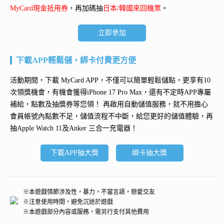
MyCard現金抵用券
，再加碼抽
日本/韓國來回機票
。
立即參加
下載APP輕鬆儲，綁卡付費更方便
活動期間，下載 MyCard APP，不僅可以簡單輕鬆儲點，更享有10
次領獎機會，有機會獲得
iPhone 17 Pro Max
，還有不定時APP專屬
補給，點數及抽獎券等您領！ 再
啟用自動儲值服務
，就不用擔心
會員帳號內點數不足，儲值流程不中斷，給您更好的儲值體驗，再
抽
Apple Watch 11及Anker 三合一充電器
！
下載APP抽大獎
綁卡抽大獎
※本遊戲情節涉及性，暴力，不當言語，戀愛交友
※注意使用時間，避免沉迷於遊戲
※本遊戲部分內容或服務，需另行支付其他費用