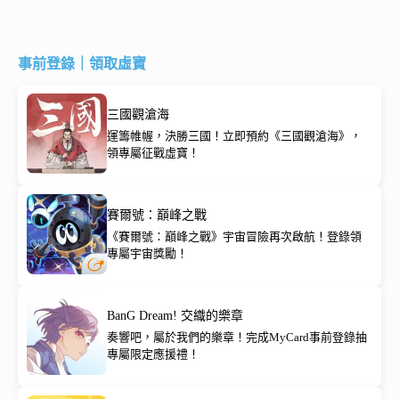
事前登錄｜領取虛寶
三國觀滄海
運籌帷幄，決勝三國！立即預約《三國觀滄海》，
領專屬征戰虛寶！
賽爾號：巔峰之戰
《賽爾號：巔峰之戰》宇宙冒險再次啟航！登錄領
專屬宇宙獎勵！
BanG Dream! 交織的樂章
奏響吧，屬於我們的樂章！完成MyCard事前登錄抽
專屬限定應援禮！