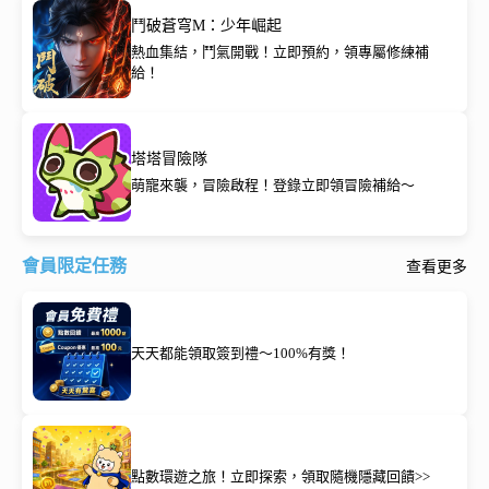
鬥破蒼穹M：少年崛起
熱血集結，鬥氣開戰！立即預約，領專屬修練補
給！
塔塔冒險隊
萌寵來襲，冒險啟程！登錄立即領冒險補給～
會員限定任務
查看更多
天天都能領取簽到禮～100%有獎！
點數環遊之旅！立即探索，領取隨機隱藏回饋>>